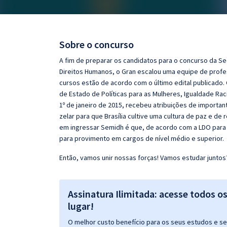
Pós
Graduação
Sobre o concurso
OAB
A fim de preparar os candidatos para o concurso da Sec
Direitos Humanos, o Gran escalou uma equipe de profe
Mentorias
cursos estão de acordo com o último edital publicado. 
de Estado de Políticas para as Mulheres, Igualdade Rac
1º de janeiro de 2015, recebeu atribuições de importan
Questões grátis
zelar para que Brasília cultive uma cultura de paz e de
Conteúdo gratuito
em ingressar Semidh é que, de acordo com a LDO para o
para provimento em cargos de nível médio e superior.
Blog
Então, vamos unir nossas forças! Vamos estudar juntos
Aprovados
Assinatura Ilimitada: acesse todos o
Atendimento
lugar!
O melhor custo benefício para os seus estudos e seu