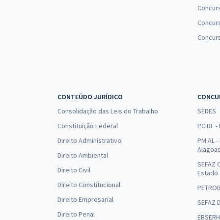
Concur
Concurs
Concur
CONTEÚDO JURÍDICO
CONCU
Consolidação das Leis do Trabalho
SEDES
Constituição Federal
PC DF -
Direito Administrativo
PM AL - 
Alagoa
Direito Ambiental
SEFAZ C
Direito Civil
Estado
Direito Constitucional
PETRO
Direito Empresarial
SEFAZ 
Direito Penal
EBSERH 