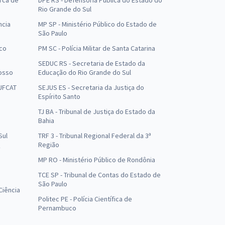
arca de
DPE RS - Defensoria Pública do Estado do
Rio Grande do Sul
ncia
MP SP - Ministério Público do Estado de
São Paulo
uco
PM SC - Polícia Militar de Santa Catarina
SEDUC RS - Secretaria de Estado da
osso
Educação do Rio Grande do Sul
 UFCAT
SEJUS ES - Secretaria da Justiça do
Espírito Santo
TJ BA - Tribunal de Justiça do Estado da
Bahia
Sul
TRF 3 - Tribunal Regional Federal da 3ª
Região
MP RO - Ministério Público de Rondônia
o
TCE SP - Tribunal de Contas do Estado de
São Paulo
Ciência
Politec PE - Polícia Científica de
Pernambuco