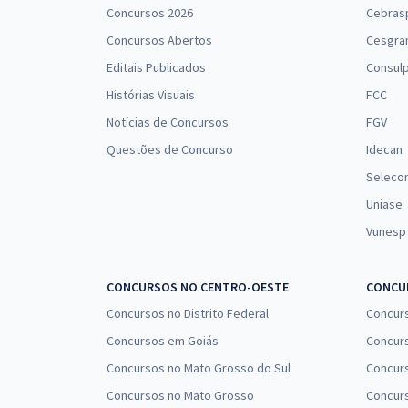
Concursos 2026
Cebras
Concursos Abertos
Cesgra
Editais Publicados
Consulp
Histórias Visuais
FCC
Notícias de Concursos
FGV
Questões de Concurso
Idecan
Seleco
Uniase
Vunesp
CONCURSOS NO CENTRO-OESTE
CONCUR
Concursos no Distrito Federal
Concur
Concursos em Goiás
Concurs
Concursos no Mato Grosso do Sul
Concurs
Concursos no Mato Grosso
Concurs