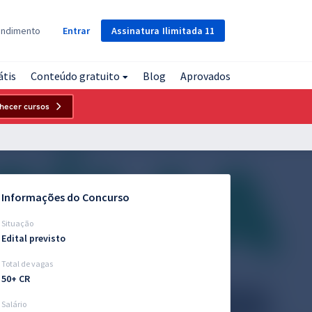
Assinatura
Ilimitada
11
endimento
Entrar
átis
Conteúdo gratuito
Blog
Aprovados
hecer cursos
Informações do Concurso
Situação
Edital previsto
Total de vagas
50+ CR
Salário