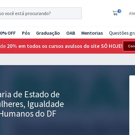
0
At
20% OFF
Pós
Graduação
OAB
Mentorias
Questões gr
 de
20% em todos os cursos avulsos do site SÓ HOJE!
Con
ria de Estado de
ulheres, Igualdade
s Humanos do DF