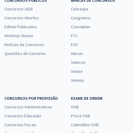
CONCURSOS PÚBLICOS
BANCAS DE CONCURSOS
Concursos 2026
Cebraspe
Concursos Abertos
Cesgranrio
Editais Publicados
Consulplan
Histórias Visuais
FCC
Notícias de Concursos
FGV
Questões de Concurso
Idecan
Selecon
Uniase
Vunesp
CONCURSOS POR PROFISSÃO
EXAME DE ORDEM
Concursos Administrativos
OAB
Concursos Educação
Prova OAB
Concursos Fiscais
Calendário OAB