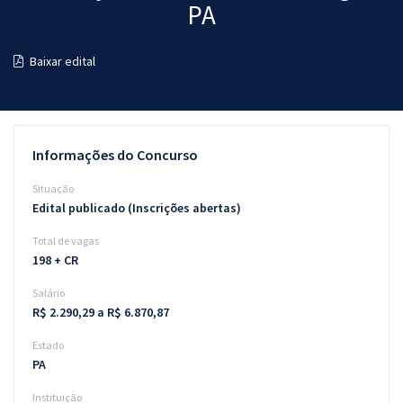
PA
Pós
Graduação
Baixar edital
OAB
Mentorias
Informações do Concurso
Questões grátis
Situação
Edital publicado (Inscrições abertas)
Conteúdo gratuito
Total de vagas
Blog
198 + CR
Aprovados
Salário
R$ 2.290,29 a R$ 6.870,87
Atendimento
Estado
PA
Instituição