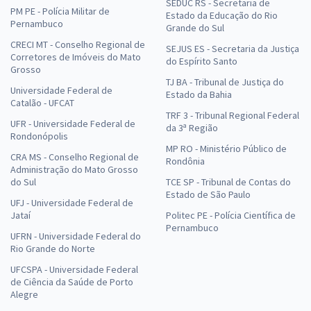
SEDUC RS - Secretaria de
PM PE - Polícia Militar de
Estado da Educação do Rio
Pernambuco
Grande do Sul
CRECI MT - Conselho Regional de
SEJUS ES - Secretaria da Justiça
Corretores de Imóveis do Mato
do Espírito Santo
Grosso
TJ BA - Tribunal de Justiça do
Universidade Federal de
Estado da Bahia
Catalão - UFCAT
TRF 3 - Tribunal Regional Federal
UFR - Universidade Federal de
da 3ª Região
Rondonópolis
MP RO - Ministério Público de
CRA MS - Conselho Regional de
Rondônia
Administração do Mato Grosso
do Sul
TCE SP - Tribunal de Contas do
Estado de São Paulo
UFJ - Universidade Federal de
Jataí
Politec PE - Polícia Científica de
Pernambuco
UFRN - Universidade Federal do
Rio Grande do Norte
UFCSPA - Universidade Federal
de Ciência da Saúde de Porto
Alegre