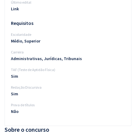
Último edital
Link
Requisitos
Escolaridade
Médio, Superior
Carreira
Administrativas, Jurídicas, Tribunais
TAF (Teste de Aptidão Física)
Sim
Redação Discursiva
Sim
Prova de títulos
Não
Sobre o concurso