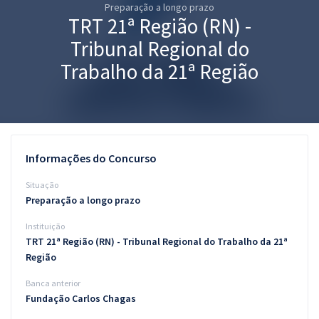
Preparação a longo prazo
Pós
TRT 21ª Região (RN) -
Graduação
Tribunal Regional do
Trabalho da 21ª Região
OAB
Mentorias
Questões grátis
Informações do Concurso
Conteúdo gratuito
Situação
Preparação a longo prazo
Blog
Instituição
Aprovados
TRT 21ª Região (RN) - Tribunal Regional do Trabalho da 21ª
Região
Atendimento
Banca anterior
Fundação Carlos Chagas