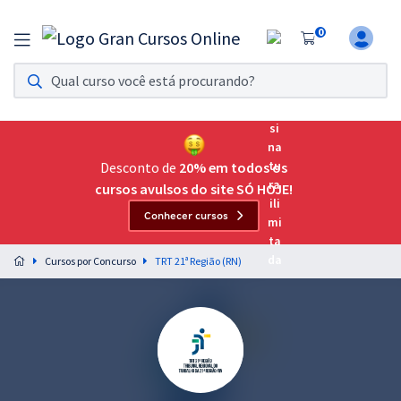
0
Assinatura Ilimitada 11
Acesso a todos os cursos. Teste grátis por 7 dias!
Assinatura OAB Até Passar
Acesso ilimitado a toda preparação para o Exame da
Desconto de
20% em todos os
Ordem, até você passar!
cursos avulsos do site SÓ HOJE!
Conhecer cursos
Residências Multiprofissionais
Preparação completa e intensiva para as principais
Cursos por Concurso
TRT 21ª Região (RN)
residências em saúde do Brasil
Concursos
Assinatura Ilimitada
Cursos 20% OFF