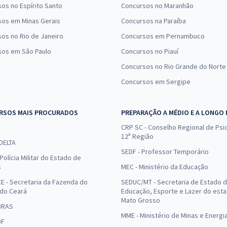
os no Espírito Santo
Concursos no Maranhão
sos em Minas Gerais
Concursos na Paraíba
os no Rio de Janeiro
Concursos em Pernambuco
sos em São Paulo
Concursos no Piauí
Concursos no Rio Grande do Norte
Concursos em Sergipe
RSOS MAIS PROCURADOS
PREPARAÇÃO A MÉDIO E A LONGO
CRP SC - Conselho Regional de Psic
12ª Região
 DELTA
SEDF - Professor Temporário
Polícia Militar do Estado de
s
MEC - Ministério da Educação
E - Secretaria da Fazenda do
SEDUC/MT - Secretaria de Estado 
 do Ceará
Educação, Esporte e Lazer do est
Mato Grosso
BRAS
MME - Ministério de Minas e Energi
DF