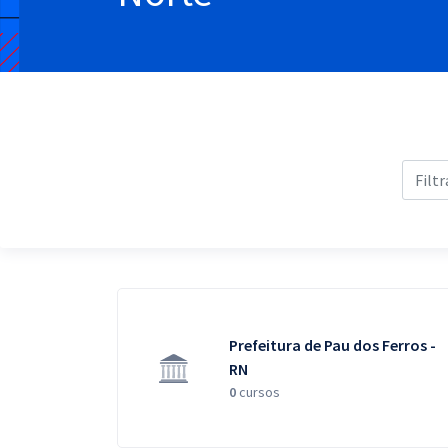
Pós
Graduação
OAB
Mentorias
Questões grátis
Conteúdo gratuito
Blog
Aprovados
Prefeitura de Pau dos Ferros -
RN
Atendimento
0
cursos