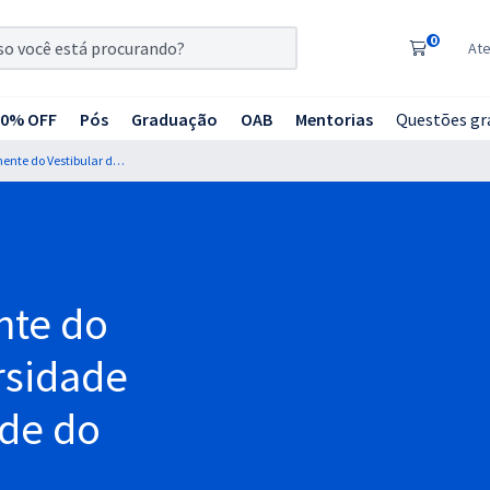
0
At
20% OFF
Pós
Graduação
OAB
Mentorias
Questões gr
COMPERVE-UFRN - Comissão Permanente do Vestibular da Universidade Federal do Rio Grande do Norte
nte do
rsidade
nde do