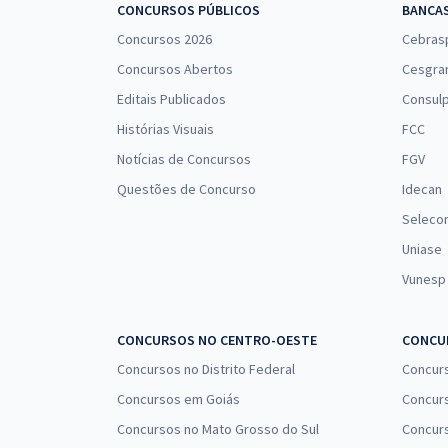
CONCURSOS PÚBLICOS
BANCA
Concursos 2026
Cebras
Concursos Abertos
Cesgra
Editais Publicados
Consulp
Histórias Visuais
FCC
Notícias de Concursos
FGV
Questões de Concurso
Idecan
Seleco
Uniase
Vunesp
CONCURSOS NO CENTRO-OESTE
CONCUR
Concursos no Distrito Federal
Concur
Concursos em Goiás
Concurs
Concursos no Mato Grosso do Sul
Concurs