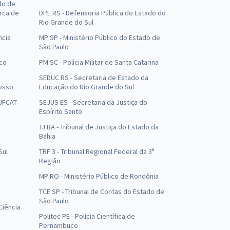
do de
arca de
DPE RS - Defensoria Pública do Estado do
Rio Grande do Sul
ncia
MP SP - Ministério Público do Estado de
São Paulo
uco
PM SC - Polícia Militar de Santa Catarina
SEDUC RS - Secretaria de Estado da
osso
Educação do Rio Grande do Sul
 UFCAT
SEJUS ES - Secretaria da Justiça do
Espírito Santo
TJ BA - Tribunal de Justiça do Estado da
Bahia
Sul
TRF 3 - Tribunal Regional Federal da 3ª
Região
MP RO - Ministério Público de Rondônia
o
TCE SP - Tribunal de Contas do Estado de
São Paulo
Ciência
Politec PE - Polícia Científica de
Pernambuco