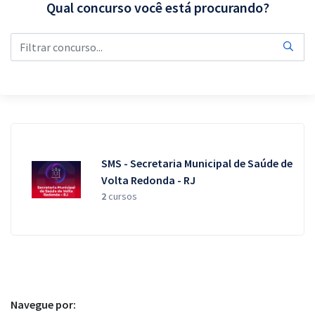
Qual concurso você está procurando?
Pós
Graduação
OAB
Mentorias
Questões grátis
SMS - Secretaria Municipal de Saúde de
Conteúdo gratuito
Volta Redonda - RJ
2
cursos
Blog
Aprovados
Atendimento
Navegue por: