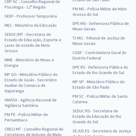
CRP SC - Conselho Regional de
Psicologia - 12ª Região
PM MS - Polícia Militar de Mato
Grosso do Sul
SEDF - Professor Temporário
DPE MG - Defensoria Pública de
MEC - Ministério da Educação
Minas Gerais
SEDUC/MT - Secretaria de
TJ MG - Tribunal de Justiça de
Estado de Educação, Esporte e
Minas Gerais
Lazer do estado de Mato
Grosso
CGDF - Controladoria Geral do
Distrito Federal
MME - Ministério de Minas e
Energia
DPE RS - Defensoria Pública do
Estado do Rio Grande do Sul
MP GO - Ministério Público do
Estado de Goiás - Secretário
MP SP - Ministério Público do
Auxiliar da Comarca de
Estado de São Paulo
Itapuranga
PM SC - Polícia Militar de Santa
ANVISA - Agência Nacional de
Catarina
Vigilância Sanitária
SEDUC RS - Secretaria de
PM PE - Polícia Militar de
Estado da Educação do Rio
Pernambuco
Grande do Sul
CRECI MT - Conselho Regional de
SEJUS ES - Secretaria da Justiça
Corretores de Imóveis do Mato