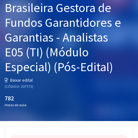
Brasileira Gestora de
Pós
Fundos Garantidores e
Graduação
Garantias - Analistas
OAB
E05 (TI) (Módulo
Mentorias
Especial) (Pós-Edital)
Questões grátis
Conteúdo gratuito
Baixar edital
(CÓDIGO: 207773)
Blog
782
Aprovados
Horas de aula
Atendimento