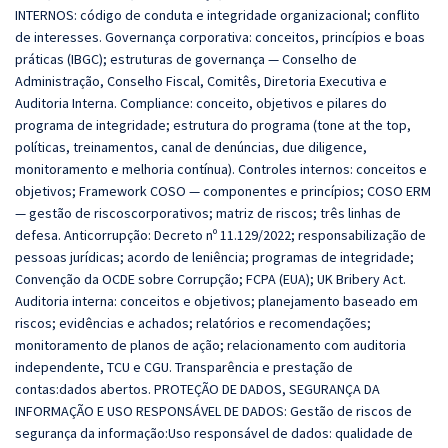
INTERNOS: código de conduta e integridade organizacional; conflito
de interesses. Governança corporativa: conceitos, princípios e boas
práticas (IBGC); estruturas de governança — Conselho de
Administração, Conselho Fiscal, Comitês, Diretoria Executiva e
Auditoria Interna. Compliance: conceito, objetivos e pilares do
programa de integridade; estrutura do programa (tone at the top,
políticas, treinamentos, canal de denúncias, due diligence,
monitoramento e melhoria contínua). Controles internos: conceitos e
objetivos; Framework COSO — componentes e princípios; COSO ERM
— gestão de riscoscorporativos; matriz de riscos; três linhas de
defesa. Anticorrupção: Decreto nº 11.129/2022; responsabilização de
pessoas jurídicas; acordo de leniência; programas de integridade;
Convenção da OCDE sobre Corrupção; FCPA (EUA); UK Bribery Act.
Auditoria interna: conceitos e objetivos; planejamento baseado em
riscos; evidências e achados; relatórios e recomendações;
monitoramento de planos de ação; relacionamento com auditoria
independente, TCU e CGU. Transparência e prestação de
contas:dados abertos. PROTEÇÃO DE DADOS, SEGURANÇA DA
INFORMAÇÃO E USO RESPONSÁVEL DE DADOS: Gestão de riscos de
segurança da informação:Uso responsável de dados: qualidade de