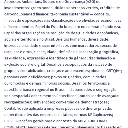
Aspectos Ambientais, Sociais e de Governança (ASG) de
investimentos: green bonds, títulos soberanos verdes, créditos de
carbono, blended finance; taxonomia sustentável — conceito,
finalidade e aplicações nas classificações de atividades econômicas
e financiamentos. Papel do Estado brasileiro no combate à pobreza.
Papel das organizações na redução de desigualdades econômicas,
sociais e territoriais no Brasil. Direitos Humanos, diversidade.
Interseccionalidade e suas interfaces com marcadores sociais de
raça, cor e etnia, classe, idade, deficiência, localização geográfica,
sexualidade, expressão e identidade de gênero; discriminação e
exclusão social e digital. Desafios sociopolíticos da inclusão de
grupos vulnerabilizados: crianças e adolescentes; idosos; LGBTQIA+;
pessoas com deficiências; povos originários, comunidades
quilombolas e demais minorias sociais. Desafios territoriais: a
questão urbana e regional no Brasil — disparidades e segregação
socioespacial.Conhecimentos Específicos:Contabilidade Avançada:
reorganizações; subvenções; conversão de demonstrações;
Contabilidade aplicada a empresas públicas de direito privado:
especificidades das empresas estatais; normas NBCaplicáveis;
COSIF — noções gerais para o contexto da ABGF.AUDITORIA E
COMPLIANCE: Auditoria interna: conceitos; planejamento baseado em