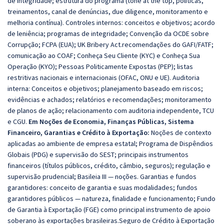
de integridade; estrutura do programa (tone at the top, políticas,
treinamentos, canal de denúncias, due diligence, monitoramento e
melhoria contínua). Controles internos: conceitos e objetivos; acordo
de leniência; programas de integridade; Convenção da OCDE sobre
Corrupção; FCPA (EUA); UK Bribery Act.recomendações do GAFI/FATF;
comunicação ao COAF; Conheça Seu Cliente (KYC) e Conheça Sua
Operação (KYO); Pessoas Politicamente Expostas (PEP); listas
restritivas nacionais e internacionais (OFAC, ONU e UE). Auditoria
interna: Conceitos e objetivos; planejamento baseado em riscos;
evidências e achados; relatórios e recomendações; monitoramento
de planos de ação; relacionamento com auditoria independente, TCU
e CGU.
Em Noções de Economia, Finanças Públicas, Sistema
Financeiro, Garantias e Crédito à Exportação:
Noções de contexto
aplicadas ao ambiente de empresa estatal; Programa de Dispêndios
Globais (PDG) e supervisão do SEST; principais instrumentos
financeiros (títulos públicos, crédito, câmbio, seguros); regulação e
supervisão prudencial; Basileia III — noções. Garantias e fundos
garantidores: conceito de garantia e suas modalidades; fundos
garantidores públicos — natureza, finalidade e funcionamento; Fundo
de Garantia à Exportação (FGE) como principal instrumento de apoio
soberano às exportações brasileiras.Seguro de Crédito à Exportação