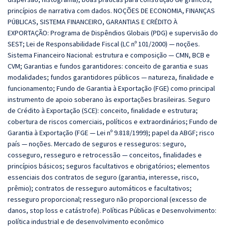
princípios de narrativa com dados. NOÇÕES DE ECONOMIA, FINANÇAS
PÚBLICAS, SISTEMA FINANCEIRO, GARANTIAS E CRÉDITO À
EXPORTAÇÃO: Programa de Dispêndios Globais (PDG) e supervisão do
SEST; Lei de Responsabilidade Fiscal (LC nº 101/2000) — noções.
Sistema Financeiro Nacional: estrutura e composição — CMN, BCB e
CVM; Garantias e fundos garantidores: conceito de garantia e suas
modalidades; fundos garantidores públicos — natureza, finalidade e
funcionamento; Fundo de Garantia à Exportação (FGE) como principal
instrumento de apoio soberano às exportações brasileiras. Seguro
de Crédito à Exportação (SCE): conceito, finalidade e estrutura;
cobertura de riscos comerciais, políticos e extraordinários; Fundo de
Garantia à Exportação (FGE — Lei nº 9.818/1999); papel da ABGF; risco
país — noções. Mercado de seguros e resseguros: seguro,
cosseguro, resseguro e retrocessão — conceitos, finalidades e
princípios básicos; seguros facultativos e obrigatórios; elementos
essenciais dos contratos de seguro (garantia, interesse, risco,
prêmio); contratos de resseguro automáticos e facultativos;
resseguro proporcional; resseguro não proporcional (excesso de
danos, stop loss e catástrofe). Políticas Públicas e Desenvolvimento:
política industrial e de desenvolvimento econômico