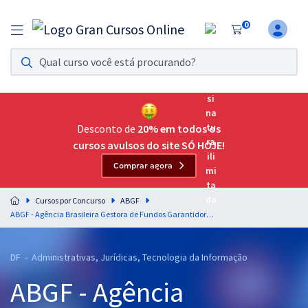
0
Assinatura Ilimitada 11
Acesso a todos os cursos. Teste grátis por 7 dias!
Assinatura OAB Até Passar
Acesso ilimitado a toda preparação para o Exame da
Desconto de
20% em todos os
Ordem, até você passar!
cursos avulsos do site SÓ HOJE!
Comprar agora
Residências Multiprofissionais
Preparação completa e intensiva para as principais
Cursos por Concurso
ABGF
residências em saúde do Brasil
ABGF - Agência Brasileira Gestora de Fundos Garantidores e Garantias - Contador C03 (Pós-Edital)
Concursos
DF - Administrativas, Jurídicas, Tecnologia da Informação
Assinatura Ilimitada
ABGF - Agência
Cursos 20% OFF