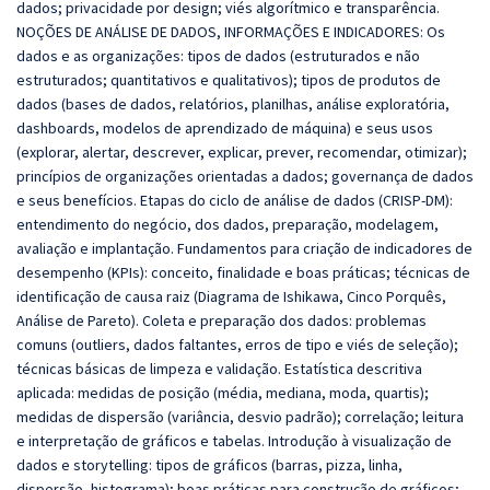
dados; privacidade por design; viés algorítmico e transparência.
NOÇÕES DE ANÁLISE DE DADOS, INFORMAÇÕES E INDICADORES: Os
dados e as organizações: tipos de dados (estruturados e não
estruturados; quantitativos e qualitativos); tipos de produtos de
dados (bases de dados, relatórios, planilhas, análise exploratória,
dashboards, modelos de aprendizado de máquina) e seus usos
(explorar, alertar, descrever, explicar, prever, recomendar, otimizar);
princípios de organizações orientadas a dados; governança de dados
e seus benefícios. Etapas do ciclo de análise de dados (CRISP-DM):
entendimento do negócio, dos dados, preparação, modelagem,
avaliação e implantação. Fundamentos para criação de indicadores de
desempenho (KPIs): conceito, finalidade e boas práticas; técnicas de
identificação de causa raiz (Diagrama de Ishikawa, Cinco Porquês,
Análise de Pareto). Coleta e preparação dos dados: problemas
comuns (outliers, dados faltantes, erros de tipo e viés de seleção);
técnicas básicas de limpeza e validação. Estatística descritiva
aplicada: medidas de posição (média, mediana, moda, quartis);
medidas de dispersão (variância, desvio padrão); correlação; leitura
e interpretação de gráficos e tabelas. Introdução à visualização de
dados e storytelling: tipos de gráficos (barras, pizza, linha,
dispersão, histograma); boas práticas para construção de gráficos;