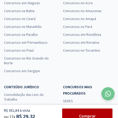
Concursos em Alagoas
Concursos no Acre
Concursos na Bahia
Concursos no Amazonas
Concursos no Ceará
Concursos no Amapá
Concursos no Maranhão
Concursos no Pará
Concursos na Paraíba
Concursos em Rondônia
Concursos em Pernambuco
Concursos em Roraima
Concursos no Piauí
Concursos no Tocantins
Concursos no Rio Grande do
Norte
Concursos em Sergipe
CONTEÚDO JURÍDICO
CONCURSOS MAIS
PROCURADOS
Consolidação das Leis do
Trabalho
SEDES
Constituição Federal
PC DF - DELTA
R$ 351,84 à vista
Direito Administrativo
R$ 29,32
Comprar
ou 12x
PM AL - Polícia Militar do Estado