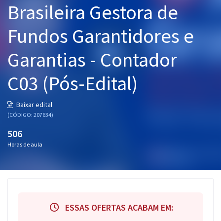
Brasileira Gestora de
Pós
Fundos Garantidores e
Graduação
Garantias - Contador
OAB
C03 (Pós-Edital)
Mentorias
Questões grátis
Baixar edital
(CÓDIGO: 207634)
Conteúdo gratuito
506
Blog
Horas de aula
Aprovados
Atendimento
ESSAS OFERTAS ACABAM EM: