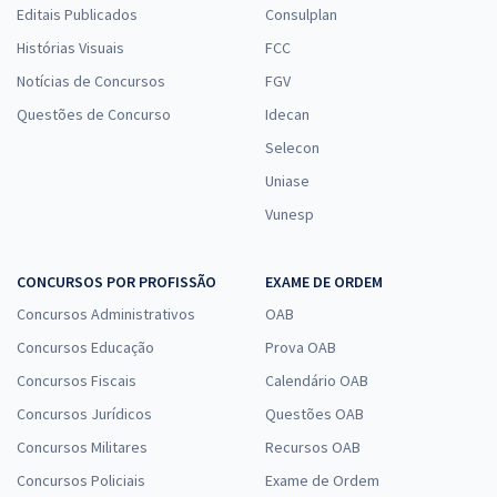
Editais Publicados
Consulplan
Histórias Visuais
FCC
Notícias de Concursos
FGV
Questões de Concurso
Idecan
Selecon
Uniase
Vunesp
CONCURSOS POR PROFISSÃO
EXAME DE ORDEM
Concursos Administrativos
OAB
Concursos Educação
Prova OAB
Concursos Fiscais
Calendário OAB
Concursos Jurídicos
Questões OAB
Concursos Militares
Recursos OAB
Concursos Policiais
Exame de Ordem