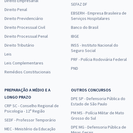
Direito Empresarial
SEFAZ DF
Direito Penal
EBSERH - Empresa Brasileira de
Direito Previdenciário
Serviços Hospitalares
Direito Processual Civil
Banco do Brasil
Direito Processual Penal
IBGE
Direito Tributário
INSS - Instituto Nacional do
Seguro Social
Leis
PRF - Polícia Rodoviária Federal
Leis Complementares
PND
Remédios Constitucionais
PREPARAÇÃO A MÉDIO E A
OUTROS CONCURSOS
LONGO PRAZO
DPE SP - Defensoria Pública do
Estado de São Paulo
CRP SC - Conselho Regional de
Psicologia - 12ª Região
PM MS - Polícia Militar de Mato
Grosso do Sul
SEDF - Professor Temporário
DPE MG - Defensoria Pública de
MEC - Ministério da Educação
Minas Gerais