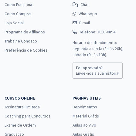
Como Funciona
Chat
Como Comprar
WhatsApp
Loja Social
E-mail
Programa de Afiliados
Telefone: 3003-0894
Trabalhe Conosco
Horário de atendimento:
segunda a sexta (8h às 20h),
Preferência de Cookies
sábado (9h às 13h).
Foi aprovado?
Envie-nos a sua história!
CURSOS ONLINE
PÁGINAS ÚTEIS
Assinatura Ilimitada
Depoimentos
Coaching para Concursos
Material Grátis
Exame de Ordem
Aulas ao Vivo
Graduação
Aulas Grátis