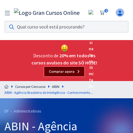
0
Assinatura Ilimitada 11
Acesso a todos os cursos. Teste grátis por 7 dias!
Assinatura OAB Até Passar
Acesso ilimitado a toda preparação para o Exame da
Desconto de
20% em todos os
Ordem, até você passar!
cursos avulsos do site SÓ HOJE!
Comprar agora
Residências Multiprofissionais
Preparação completa e intensiva para as principais
Cursos por Concurso
ABIN
residências em saúde do Brasil
ABIN - Agência Brasileira de Inteligência - Conhecimentos Específicos para o Cargo de Agente de Inteligência (Pré-edital)
Concursos
DF - Administrativas
Assinatura Ilimitada
ABIN - Agência
Cursos 20% OFF