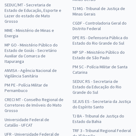
SEDUC/MT - Secretaria de
TJ MG - Tribunal de Justiça de
Estado de Educação, Esporte e
Minas Gerais
Lazer do estado de Mato
Grosso
CGDF - Controladoria Geral do
Distrito Federal
MME - Ministério de Minas e
Energia
DPE RS - Defensoria Pública do
Estado do Rio Grande do Sul
MP GO - Ministério Público do
Estado de Goiás - Secretário
MP SP - Ministério Público do
Auxiliar da Comarca de
Estado de São Paulo
Itapuranga
PM SC - Polícia Militar de Santa
ANVISA - Agência Nacional de
Catarina
Vigilância Sanitária
SEDUC RS - Secretaria de
PM PE - Polícia Militar de
Estado da Educação do Rio
Pernambuco
Grande do Sul
CRECI MT - Conselho Regional de
SEJUS ES - Secretaria da Justiça
Corretores de Imóveis do Mato
do Espírito Santo
Grosso
TJ BA - Tribunal de Justiça do
Universidade Federal de
Estado da Bahia
Catalão - UFCAT
TRF 3 - Tribunal Regional Federal
UFR - Universidade Federal de
da 3ª Região