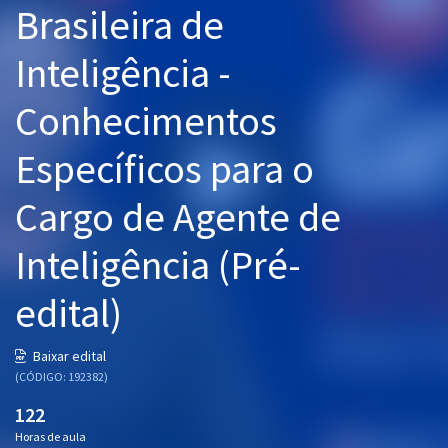
Brasileira de
Pós
Inteligência -
Graduação
Conhecimentos
OAB
Específicos para o
Mentorias
Cargo de Agente de
Questões grátis
Conteúdo gratuito
Inteligência (Pré-
Blog
edital)
Aprovados
Baixar edital
(CÓDIGO: 192382)
Atendimento
122
Horas de aula