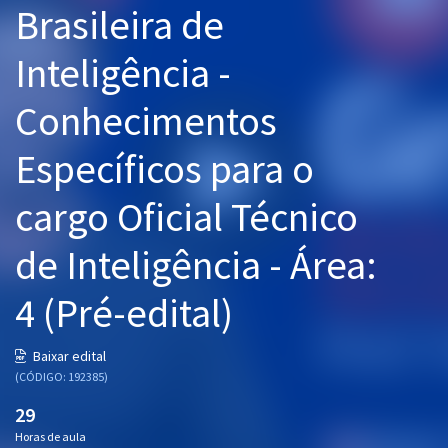
Brasileira de
Pós
Inteligência -
Graduação
Conhecimentos
OAB
Específicos para o
Mentorias
cargo Oficial Técnico
Questões grátis
Conteúdo gratuito
de Inteligência - Área:
Blog
4 (Pré-edital)
Aprovados
Baixar edital
(CÓDIGO: 192385)
Atendimento
29
Horas de aula