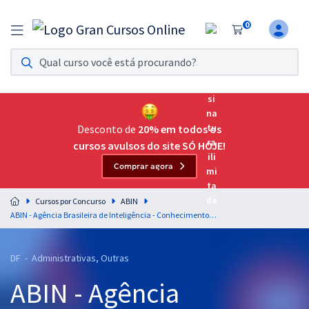
0
Assinatura Ilimitada 11
Acesso a todos os cursos. Teste grátis por 7 dias!
Assinatura OAB Até Passar
Acesso ilimitado a toda preparação para o Exame da
Desconto de
20% em todos os
Ordem, até você passar!
cursos avulsos do site SÓ HOJE!
Comprar agora
Residências Multiprofissionais
Preparação completa e intensiva para as principais
Cursos por Concurso
ABIN
residências em saúde do Brasil
ABIN - Agência Brasileira de Inteligência - Conhecimentos Específicos para o cargo Oficial Técnico de Inteligência - Área: 4 (Pré-edital)
Concursos
DF - Administrativas, Outras
Assinatura Ilimitada
ABIN - Agência
Cursos 20% OFF