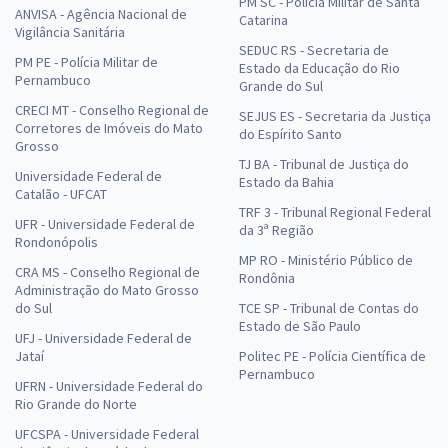
PM SC - Polícia Militar de Santa
ANVISA - Agência Nacional de
Catarina
Vigilância Sanitária
SEDUC RS - Secretaria de
PM PE - Polícia Militar de
Estado da Educação do Rio
Pernambuco
Grande do Sul
CRECI MT - Conselho Regional de
SEJUS ES - Secretaria da Justiça
Corretores de Imóveis do Mato
do Espírito Santo
Grosso
TJ BA - Tribunal de Justiça do
Universidade Federal de
Estado da Bahia
Catalão - UFCAT
TRF 3 - Tribunal Regional Federal
UFR - Universidade Federal de
da 3ª Região
Rondonópolis
MP RO - Ministério Público de
CRA MS - Conselho Regional de
Rondônia
Administração do Mato Grosso
do Sul
TCE SP - Tribunal de Contas do
Estado de São Paulo
UFJ - Universidade Federal de
Jataí
Politec PE - Polícia Científica de
Pernambuco
UFRN - Universidade Federal do
Rio Grande do Norte
UFCSPA - Universidade Federal