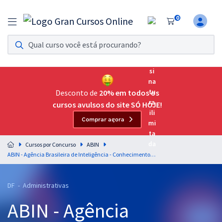
0
Assinatura Ilimitada 11
Acesso a todos os cursos. Teste grátis por 7 dias!
Assinatura OAB Até Passar
Acesso ilimitado a toda preparação para o Exame da
Desconto de
20% em todos os
Ordem, até você passar!
cursos avulsos do site SÓ HOJE!
Comprar agora
Residências Multiprofissionais
Preparação completa e intensiva para as principais
Cursos por Concurso
ABIN
residências em saúde do Brasil
ABIN - Agência Brasileira de Inteligência - Conhecimentos Específicos para Oficial Técnico de Inteligência - Área 9 (Pré-edital)
Concursos
DF - Administrativas
Assinatura Ilimitada
ABIN - Agência
Cursos 20% OFF