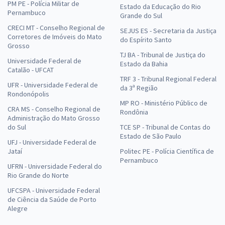
PM PE - Polícia Militar de
Estado da Educação do Rio
Pernambuco
Grande do Sul
CRECI MT - Conselho Regional de
SEJUS ES - Secretaria da Justiça
Corretores de Imóveis do Mato
do Espírito Santo
Grosso
TJ BA - Tribunal de Justiça do
Universidade Federal de
Estado da Bahia
Catalão - UFCAT
TRF 3 - Tribunal Regional Federal
UFR - Universidade Federal de
da 3ª Região
Rondonópolis
MP RO - Ministério Público de
CRA MS - Conselho Regional de
Rondônia
Administração do Mato Grosso
do Sul
TCE SP - Tribunal de Contas do
Estado de São Paulo
UFJ - Universidade Federal de
Jataí
Politec PE - Polícia Científica de
Pernambuco
UFRN - Universidade Federal do
Rio Grande do Norte
UFCSPA - Universidade Federal
de Ciência da Saúde de Porto
Alegre