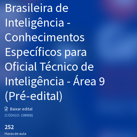
Brasileira de
Pós
Inteligência -
Graduação
Conhecimentos
OAB
Específicos para
Mentorias
Oficial Técnico de
Questões grátis
Conteúdo gratuito
Inteligência - Área 9
Blog
(Pré-edital)
Aprovados
Baixar edital
(CÓDIGO: 198906)
Atendimento
252
Horas de aula