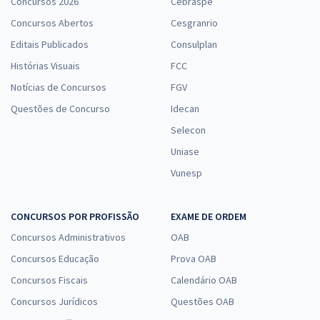
Concursos 2026
Cebraspe
Concursos Abertos
Cesgranrio
Editais Publicados
Consulplan
Histórias Visuais
FCC
Notícias de Concursos
FGV
Questões de Concurso
Idecan
Selecon
Uniase
Vunesp
CONCURSOS POR PROFISSÃO
EXAME DE ORDEM
Concursos Administrativos
OAB
Concursos Educação
Prova OAB
Concursos Fiscais
Calendário OAB
Concursos Jurídicos
Questões OAB