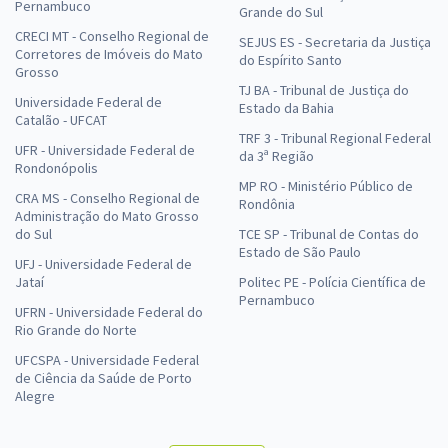
Pernambuco
Grande do Sul
CRECI MT - Conselho Regional de
SEJUS ES - Secretaria da Justiça
Corretores de Imóveis do Mato
do Espírito Santo
Grosso
TJ BA - Tribunal de Justiça do
Universidade Federal de
Estado da Bahia
Catalão - UFCAT
TRF 3 - Tribunal Regional Federal
UFR - Universidade Federal de
da 3ª Região
Rondonópolis
MP RO - Ministério Público de
CRA MS - Conselho Regional de
Rondônia
Administração do Mato Grosso
do Sul
TCE SP - Tribunal de Contas do
Estado de São Paulo
UFJ - Universidade Federal de
Jataí
Politec PE - Polícia Científica de
Pernambuco
UFRN - Universidade Federal do
Rio Grande do Norte
UFCSPA - Universidade Federal
de Ciência da Saúde de Porto
Alegre