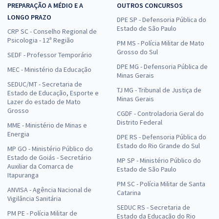
PREPARAÇÃO A MÉDIO E A
OUTROS CONCURSOS
LONGO PRAZO
DPE SP - Defensoria Pública do
Estado de São Paulo
CRP SC - Conselho Regional de
Psicologia - 12ª Região
PM MS - Polícia Militar de Mato
Grosso do Sul
SEDF - Professor Temporário
DPE MG - Defensoria Pública de
MEC - Ministério da Educação
Minas Gerais
SEDUC/MT - Secretaria de
TJ MG - Tribunal de Justiça de
Estado de Educação, Esporte e
Minas Gerais
Lazer do estado de Mato
Grosso
CGDF - Controladoria Geral do
Distrito Federal
MME - Ministério de Minas e
Energia
DPE RS - Defensoria Pública do
Estado do Rio Grande do Sul
MP GO - Ministério Público do
Estado de Goiás - Secretário
MP SP - Ministério Público do
Auxiliar da Comarca de
Estado de São Paulo
Itapuranga
PM SC - Polícia Militar de Santa
ANVISA - Agência Nacional de
Catarina
Vigilância Sanitária
SEDUC RS - Secretaria de
PM PE - Polícia Militar de
Estado da Educação do Rio