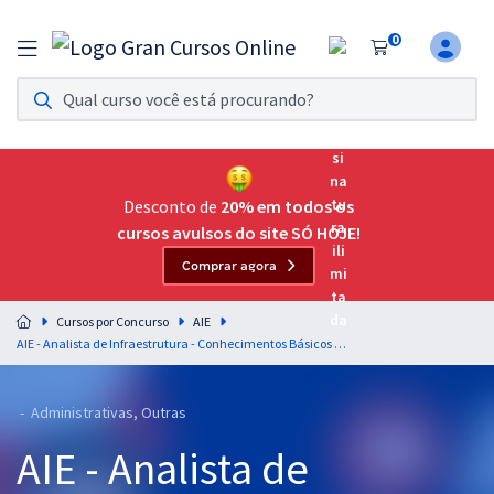
0
Assinatura Ilimitada 11
Acesso a todos os cursos. Teste grátis por 7 dias!
Assinatura OAB Até Passar
Acesso ilimitado a toda preparação para o Exame da
Desconto de
20% em todos os
Ordem, até você passar!
cursos avulsos do site SÓ HOJE!
Comprar agora
Residências Multiprofissionais
Preparação completa e intensiva para as principais
Cursos por Concurso
AIE
residências em saúde do Brasil
AIE - Analista de Infraestrutura - Conhecimentos Básicos para Todos os Cargos
Concursos
- Administrativas, Outras
Assinatura Ilimitada
AIE - Analista de
Cursos 20% OFF