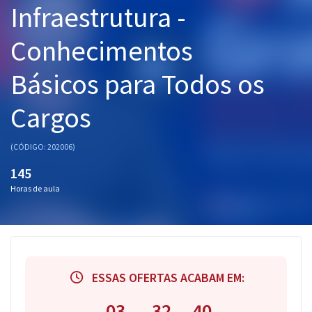
Infraestrutura -
Pós
Conhecimentos
Graduação
Básicos para Todos os
OAB
Cargos
Mentorias
Questões grátis
(CÓDIGO: 202006)
145
Conteúdo gratuito
Horas de aula
Blog
Aprovados
Atendimento
ESSAS OFERTAS ACABAM EM:
03
32
40