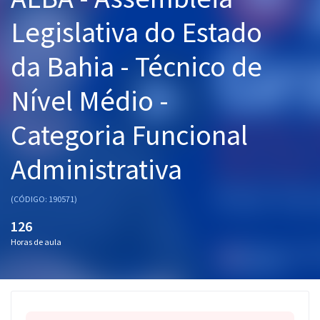
Pós
Legislativa do Estado
Graduação
da Bahia - Técnico de
OAB
Nível Médio -
Mentorias
Categoria Funcional
Questões grátis
Administrativa
Conteúdo gratuito
(CÓDIGO: 190571)
Blog
126
Aprovados
Horas de aula
Atendimento