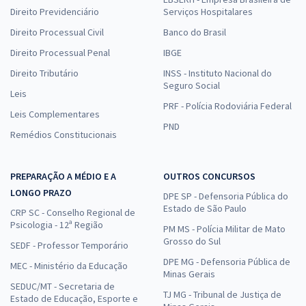
Direito Previdenciário
Serviços Hospitalares
Direito Processual Civil
Banco do Brasil
Direito Processual Penal
IBGE
Direito Tributário
INSS - Instituto Nacional do
Seguro Social
Leis
PRF - Polícia Rodoviária Federal
Leis Complementares
PND
Remédios Constitucionais
PREPARAÇÃO A MÉDIO E A
OUTROS CONCURSOS
LONGO PRAZO
DPE SP - Defensoria Pública do
Estado de São Paulo
CRP SC - Conselho Regional de
Psicologia - 12ª Região
PM MS - Polícia Militar de Mato
Grosso do Sul
SEDF - Professor Temporário
DPE MG - Defensoria Pública de
MEC - Ministério da Educação
Minas Gerais
SEDUC/MT - Secretaria de
TJ MG - Tribunal de Justiça de
Estado de Educação, Esporte e