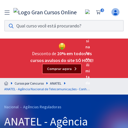
0
Assinatura Ilimitada 11
Acesso a todos os cursos. Teste grátis por 7 dias!
Assinatura OAB Até Passar
Acesso ilimitado a toda preparação para o Exame da
Desconto de
20% em todos os
Ordem, até você passar!
cursos avulsos do site SÓ HOJE!
Comprar agora
Residências Multiprofissionais
Preparação completa e intensiva para as principais
Cursos por Concurso
ANATEL
residências em saúde do Brasil
ANATEL - Agência Nacional de Telecomunicações - Conhecimentos Específicos para Especialista em Regulação de Serviços Públicos de Telecomunicações - Especialidade: Geral
Concursos
Nacional - Agências Reguladoras
Assinatura Ilimitada
ANATEL - Agência
Cursos 20% OFF