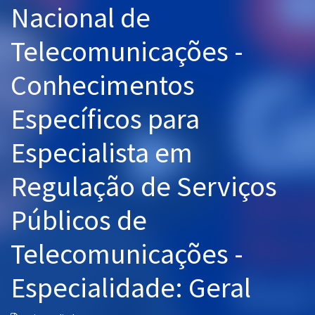
Nacional de
Pós
Telecomunicações -
Graduação
Conhecimentos
OAB
Específicos para
Mentorias
Especialista em
Questões grátis
Conteúdo gratuito
Regulação de Serviços
Blog
Públicos de
Aprovados
Telecomunicações -
Atendimento
Especialidade: Geral