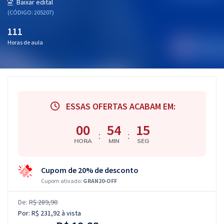
Baixar edital
(CÓDIGO: 205207)
111
Horas de aula
ESSAS OFERTAS ACABAM EM:
00
54
14
:
:
HORA
MIN
SEG
Cupom de 20% de desconto
Cupom ativado:
GRAN20-OFF
De:
R$ 289,90
Por:
R$ 231,92
à vista