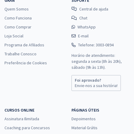
GRAN
SUPORTE
Quem Somos
Central de ajuda
Como Funciona
Chat
Como Comprar
WhatsApp
Loja Social
E-mail
Programa de Afiliados
Telefone: 3003-0894
Trabalhe Conosco
Horário de atendimento:
segunda a sexta (8h às 20h),
Preferência de Cookies
sábado (9h às 13h).
Foi aprovado?
Envie-nos a sua história!
CURSOS ONLINE
PÁGINAS ÚTEIS
Assinatura Ilimitada
Depoimentos
Coaching para Concursos
Material Grátis