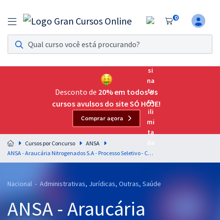
0
Assinatura Ilimitada 11
Acesso a todos os cursos. Teste grátis por 7 dias!
Assinatura OAB Até Passar
Acesso ilimitado a toda preparação para o Exame da
Desconto de
20% em todos os
Ordem, até você passar!
cursos avulsos do site SÓ HOJE!
Comprar agora
Residências Multiprofissionais
Preparação completa e intensiva para as principais
Cursos por Concurso
ANSA
residências em saúde do Brasil
ANSA - Araucária Nitrogenados S.A - Processo Seletivo - Conhecimentos Básicos para Todos os Cargos
Concursos
Nacional - Administrativas, Jurídicas, Outras, Saúde
Assinatura Ilimitada
ANSA - Araucária
Cursos 20% OFF