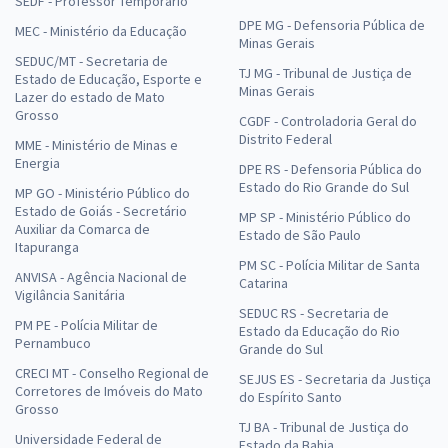
SEDF - Professor Temporário
DPE MG - Defensoria Pública de
MEC - Ministério da Educação
Minas Gerais
SEDUC/MT - Secretaria de
TJ MG - Tribunal de Justiça de
Estado de Educação, Esporte e
Minas Gerais
Lazer do estado de Mato
Grosso
CGDF - Controladoria Geral do
Distrito Federal
MME - Ministério de Minas e
Energia
DPE RS - Defensoria Pública do
Estado do Rio Grande do Sul
MP GO - Ministério Público do
Estado de Goiás - Secretário
MP SP - Ministério Público do
Auxiliar da Comarca de
Estado de São Paulo
Itapuranga
PM SC - Polícia Militar de Santa
ANVISA - Agência Nacional de
Catarina
Vigilância Sanitária
SEDUC RS - Secretaria de
PM PE - Polícia Militar de
Estado da Educação do Rio
Pernambuco
Grande do Sul
CRECI MT - Conselho Regional de
SEJUS ES - Secretaria da Justiça
Corretores de Imóveis do Mato
do Espírito Santo
Grosso
TJ BA - Tribunal de Justiça do
Universidade Federal de
Estado da Bahia