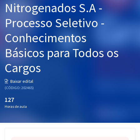
Nitrogenados S.A -
Pós
Processo Seletivo -
Graduação
Conhecimentos
OAB
Básicos para Todos os
Mentorias
Cargos
Questões grátis
Conteúdo gratuito
Baixar edital
(CÓDIGO: 202465)
Blog
127
Aprovados
Horas de aula
Atendimento