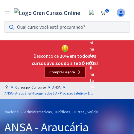
0
Assinatura Ilimitada 11
Acesso a todos os cursos. Teste grátis por 7 dias!
Assinatura OAB Até Passar
Acesso ilimitado a toda preparação para o Exame da
Desconto de
20% em todos os
Ordem, até você passar!
cursos avulsos do site SÓ HOJE!
Comprar agora
Residências Multiprofissionais
Preparação completa e intensiva para as principais
Cursos por Concurso
ANSA
residências em saúde do Brasil
ANSA - Araucária Nitrogenados S.A - Processo Seletivo - Ênfase 28: Suprimento de Bens e Serviços - Administração
Concursos
Nacional - Administrativas, Jurídicas, Outras, Saúde
Assinatura Ilimitada
ANSA - Araucária
Cursos 20% OFF