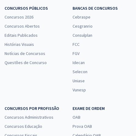
CONCURSOS PÚBLICOS
BANCAS DE CONCURSOS
Concursos 2026
Cebraspe
Concursos Abertos
Cesgranrio
Editais Publicados
Consulplan
Histórias Visuais
FCC
Notícias de Concursos
FGV
Questões de Concurso
Idecan
Selecon
Uniase
Vunesp
CONCURSOS POR PROFISSÃO
EXAME DE ORDEM
Concursos Administrativos
OAB
Concursos Educação
Prova OAB
Concursos Fiscais
Calendário OAB