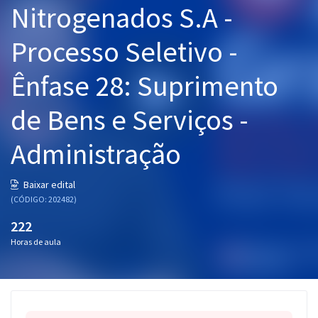
Nitrogenados S.A -
Pós
Processo Seletivo -
Graduação
Ênfase 28: Suprimento
OAB
de Bens e Serviços -
Mentorias
Administração
Questões grátis
Conteúdo gratuito
Baixar edital
(CÓDIGO: 202482)
Blog
222
Aprovados
Horas de aula
Atendimento