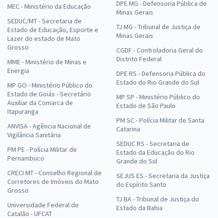
DPE MG - Defensoria Pública de
MEC - Ministério da Educação
Minas Gerais
SEDUC/MT - Secretaria de
TJ MG - Tribunal de Justiça de
Estado de Educação, Esporte e
Minas Gerais
Lazer do estado de Mato
Grosso
CGDF - Controladoria Geral do
Distrito Federal
MME - Ministério de Minas e
Energia
DPE RS - Defensoria Pública do
Estado do Rio Grande do Sul
MP GO - Ministério Público do
Estado de Goiás - Secretário
MP SP - Ministério Público do
Auxiliar da Comarca de
Estado de São Paulo
Itapuranga
PM SC - Polícia Militar de Santa
ANVISA - Agência Nacional de
Catarina
Vigilância Sanitária
SEDUC RS - Secretaria de
PM PE - Polícia Militar de
Estado da Educação do Rio
Pernambuco
Grande do Sul
CRECI MT - Conselho Regional de
SEJUS ES - Secretaria da Justiça
Corretores de Imóveis do Mato
do Espírito Santo
Grosso
TJ BA - Tribunal de Justiça do
Universidade Federal de
Estado da Bahia
Catalão - UFCAT