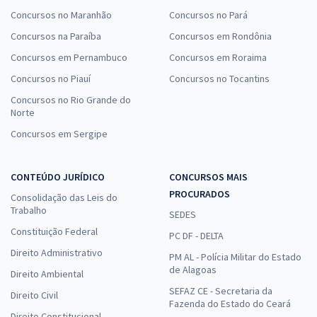
Concursos no Maranhão
Concursos no Pará
Concursos na Paraíba
Concursos em Rondônia
Concursos em Pernambuco
Concursos em Roraima
Concursos no Piauí
Concursos no Tocantins
Concursos no Rio Grande do
Norte
Concursos em Sergipe
CONTEÚDO JURÍDICO
CONCURSOS MAIS
PROCURADOS
Consolidação das Leis do
Trabalho
SEDES
Constituição Federal
PC DF - DELTA
Direito Administrativo
PM AL - Polícia Militar do Estado
de Alagoas
Direito Ambiental
SEFAZ CE - Secretaria da
Direito Civil
Fazenda do Estado do Ceará
Direito Constitucional