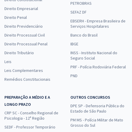
PETROBRAS
Direito Empresarial
SEFAZ DF
Direito Penal
EBSERH - Empresa Brasileira de
Direito Previdenciário
Serviços Hospitalares
Direito Processual Civil
Banco do Brasil
Direito Processual Penal
IBGE
Direito Tributário
INSS - Instituto Nacional do
Seguro Social
Leis
PRF - Polícia Rodoviária Federal
Leis Complementares
PND
Remédios Constitucionais
PREPARAÇÃO A MÉDIO E A
OUTROS CONCURSOS
LONGO PRAZO
DPE SP - Defensoria Pública do
Estado de São Paulo
CRP SC - Conselho Regional de
Psicologia - 12ª Região
PM MS - Polícia Militar de Mato
Grosso do Sul
SEDF - Professor Temporário