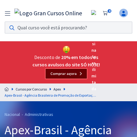
0
Assinatura Ilimitada 11
Acesso a todos os cursos. Teste grátis por 7 dias!
Assinatura OAB Até Passar
Acesso ilimitado a toda preparação para o Exame da
Desconto de
20% em todos os
Ordem, até você passar!
cursos avulsos do site SÓ HOJE!
Comprar agora
Residências Multiprofissionais
Preparação completa e intensiva para as principais
Cursos por Concurso
Apex
residências em saúde do Brasil
Apex-Brasil - Agência Brasileira de Promoção de Exportações e Investimentos (Temporário) - Conhecimentos Específicos para Perfil 2: Infraestrutura e Patrimônio
Concursos
Nacional - Administrativas
Assinatura Ilimitada
Apex-Brasil - Agência
Cursos 20% OFF