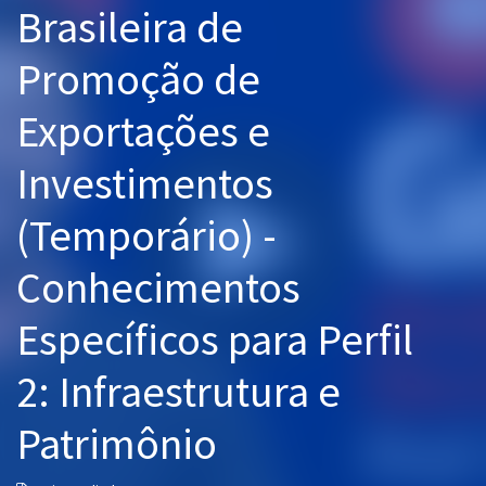
Brasileira de
Pós
Promoção de
Graduação
Exportações e
OAB
Investimentos
Mentorias
(Temporário) -
Questões grátis
Conteúdo gratuito
Conhecimentos
Blog
Específicos para Perfil
Aprovados
2: Infraestrutura e
Atendimento
Patrimônio