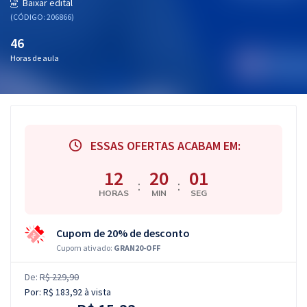
Baixar edital
(CÓDIGO: 206866)
46
Horas de aula
ESSAS OFERTAS ACABAM EM:
12
20
01
:
:
HORAS
MIN
SEG
Cupom de 20% de desconto
Cupom ativado:
GRAN20-OFF
De:
R$ 229,90
Por:
R$ 183,92
à vista