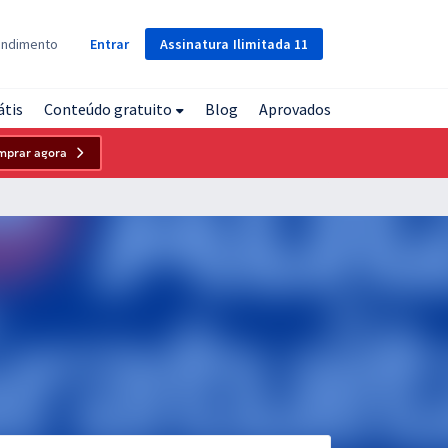
Assinatura
Ilimitada
11
endimento
Entrar
átis
Conteúdo gratuito
Blog
Aprovados
mprar agora