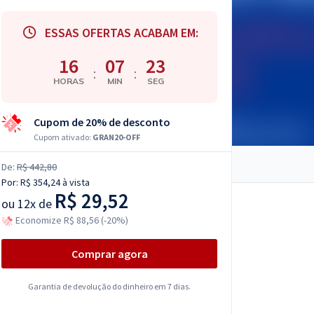
ESSAS OFERTAS ACABAM EM:
16
07
22
:
:
HORAS
MIN
SEG
Cupom de 20% de desconto
Cupom ativado:
GRAN20-OFF
De:
R$ 442,80
Por:
R$ 354,24
à vista
R$ 29,52
ou
12x de
Economize R$ 88,56 (-20%)
Comprar agora
Garantia de devolução do dinheiro em 7 dias.