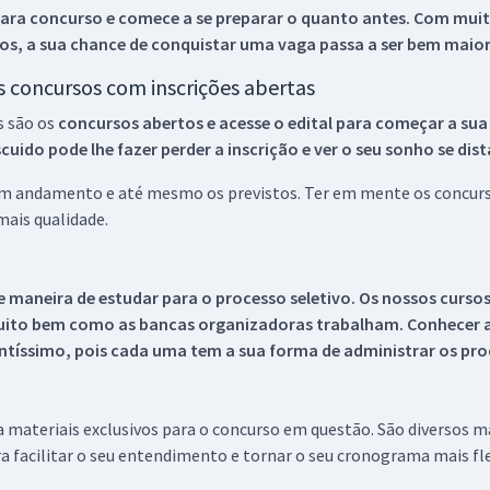
ara concurso e comece a se preparar o quanto antes. Com muita
os, a sua chance de conquistar uma vaga passa a ser bem maior
os concursos com inscrições abertas
s são os
concursos abertos e acesse o edital para começar a sua
ido pode lhe fazer perder a inscrição e ver o seu sonho se dis
 em andamento e até mesmo os previstos. Ter em mente os concurso
ais qualidade.
 maneira de estudar para o processo seletivo. Os nossos curso
uito bem como as bancas organizadoras trabalham. Conhecer a
tíssimo, pois cada uma tem a sua forma de administrar os proc
 a materiais exclusivos para o concurso em questão. São diversos 
a facilitar o seu entendimento e tornar o seu cronograma mais fle