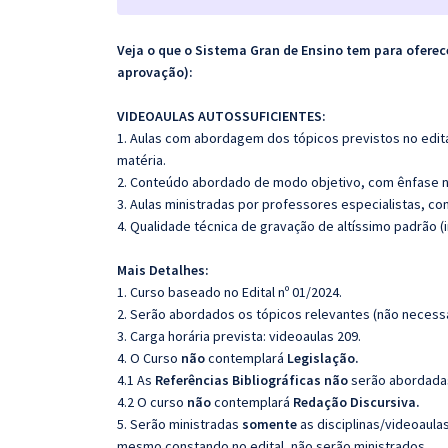
Veja o que o Sistema Gran de Ensino tem para ofer
aprovação):
VIDEOAULAS AUTOSSUFICIENTES:
1. Aulas com abordagem dos tópicos previstos no edita
matéria.
2. Conteúdo abordado de modo objetivo, com ênfase n
3. Aulas ministradas por professores especialistas, co
4. Qualidade técnica de gravação de altíssimo padrão 
Mais Detalhes:
1. Curso baseado no Edital nº 01/2024.
2. Serão abordados os tópicos relevantes (não necessa
3. Carga horária prevista: videoaulas 209.
4. O Curso
não
contemplará
Legislação.
4.1 As
Referências Bibliográficas não
serão abordadas
4.2 O curso
não
contemplará
Redação Discursiva.
5. Serão ministradas
somente
as disciplinas/videoaula
mesmo constando no edital, não serão ministrados.