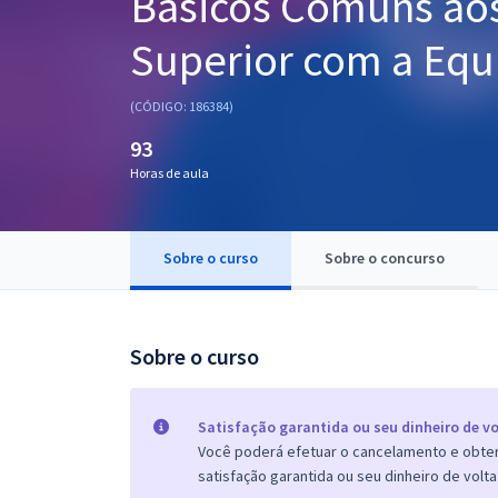
Básicos Comuns aos
Pós
Superior com a Equ
Graduação
(CÓDIGO: 186384)
OAB
93
Mentorias
Horas de aula
Questões grátis
Sobre o curso
Sobre o concurso
Conteúdo gratuito
Blog
Sobre o curso
Aprovados
Atendimento
Satisfação garantida ou seu dinheiro de vo
Você poderá efetuar o cancelamento e obter 
satisfação garantida ou seu dinheiro de volta