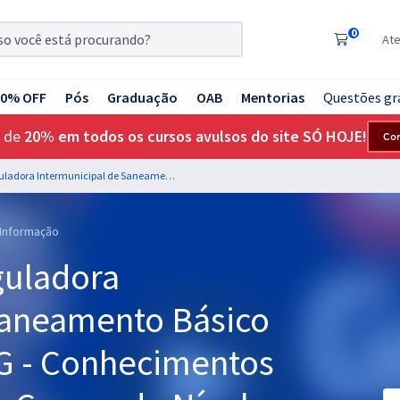
0
At
20% OFF
Pós
Graduação
OAB
Mentorias
Questões gr
 de
20% em todos os cursos avulsos do site SÓ HOJE!
Co
ARISB - Agência Reguladora Intermunicipal de Saneamento Básico de Minas Gerais - MG - Conhecimentos Básicos Comuns aos Cargos de Nível Superior com a Equipe Gran
 Informação
guladora
Saneamento Básico
MG - Conhecimentos