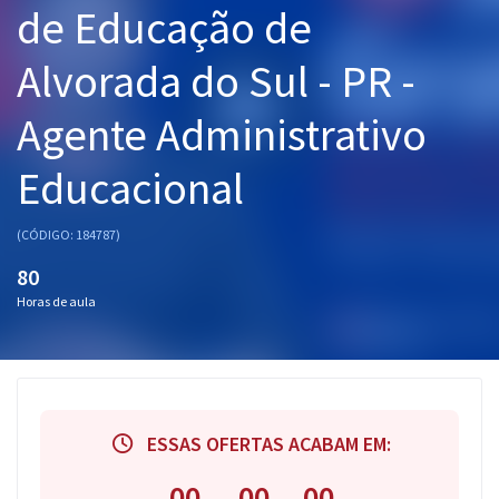
de Educação de
Pós
Alvorada do Sul - PR -
Graduação
Agente Administrativo
OAB
Educacional
Mentorias
Questões grátis
(CÓDIGO: 184787)
80
Conteúdo gratuito
Horas de aula
Blog
Aprovados
Atendimento
ESSAS OFERTAS ACABAM EM:
00
00
00