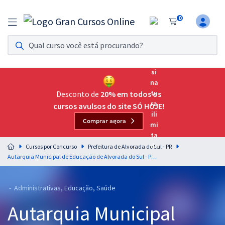
0
Assinatura Ilimitada 11
Acesso a todos os cursos. Teste grátis por 7 dias!
Assinatura OAB Até Passar
Acesso ilimitado a toda preparação para o Exame da
Desconto de
20% em todos os
Ordem, até você passar!
cursos avulsos do site SÓ HOJE!
Comprar agora
Residências Multiprofissionais
Preparação completa e intensiva para as principais
Cursos por Concurso
Prefeitura de Alvorada do Sul - PR
residências em saúde do Brasil
Autarquia Municipal de Educação de Alvorada do Sul - PR - Agente Administrativo Educacional
Concursos
- Administrativas, Educação, Saúde
Assinatura Ilimitada
Autarquia Municipal
Cursos 20% OFF