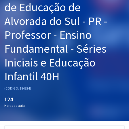
de Educação de
Pós
Alvorada do Sul - PR -
Graduação
Professor - Ensino
OAB
Fundamental - Séries
Mentorias
Iniciais e Educação
Questões grátis
Conteúdo gratuito
Infantil 40H
Blog
(CÓDIGO: 184824)
Aprovados
124
Horas de aula
Atendimento