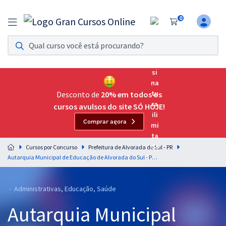
0
Assinatura Ilimitada 11
Acesso a todos os cursos. Teste grátis por 7 dias!
Assinatura OAB Até Passar
Acesso ilimitado a toda preparação para o Exame da
Desconto de
20% em todos os
Ordem, até você passar!
cursos avulsos do site SÓ HOJE!
Comprar agora
Residências Multiprofissionais
Preparação completa e intensiva para as principais
Cursos por Concurso
Prefeitura de Alvorada do Sul - PR
residências em saúde do Brasil
Autarquia Municipal de Educação de Alvorada do Sul - PR - Professor - Ensino Fundamental - Séries Iniciais e Educação Infantil 40H
Concursos
- Administrativas, Educação, Saúde
Assinatura Ilimitada
Autarquia Municipal
Cursos 20% OFF