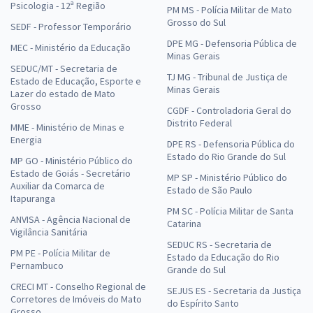
Psicologia - 12ª Região
PM MS - Polícia Militar de Mato
Grosso do Sul
SEDF - Professor Temporário
DPE MG - Defensoria Pública de
MEC - Ministério da Educação
Minas Gerais
SEDUC/MT - Secretaria de
TJ MG - Tribunal de Justiça de
Estado de Educação, Esporte e
Minas Gerais
Lazer do estado de Mato
Grosso
CGDF - Controladoria Geral do
Distrito Federal
MME - Ministério de Minas e
Energia
DPE RS - Defensoria Pública do
Estado do Rio Grande do Sul
MP GO - Ministério Público do
Estado de Goiás - Secretário
MP SP - Ministério Público do
Auxiliar da Comarca de
Estado de São Paulo
Itapuranga
PM SC - Polícia Militar de Santa
ANVISA - Agência Nacional de
Catarina
Vigilância Sanitária
SEDUC RS - Secretaria de
PM PE - Polícia Militar de
Estado da Educação do Rio
Pernambuco
Grande do Sul
CRECI MT - Conselho Regional de
SEJUS ES - Secretaria da Justiça
Corretores de Imóveis do Mato
do Espírito Santo
Grosso