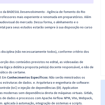
ico da BADESUL Desenvolvimento - Agência de fomento do Rio
 professores mais experiente e renomada em preparatórios. Além
 audiovisual do mercado. Dessa forma, o alinhamento e o
tal para seus estudos estarão sempre à sua disposição no curso
disciplina (não necessariamente todos), conforme critério dos
sorção dos conteúdos previstos no edital, as videoaulas de
a lógica didática proposta pelo(a) docente responsável, e não de
ático do certame.
l: Em
Conhecimentos Específicos:
Não serão ministrados os
s estruturas de dados. e. Arquitetura e engenharia de software:
trole (IoC) e injeção de dependências (DI). Application
s modernas sem dependência direta de máquinas virtuais. Gitlab,
xos de dados e processos com Apache Airflow. NPM, Vite, Webpack,
.m.
aplicada à automação, integração de sistemas e scripts.