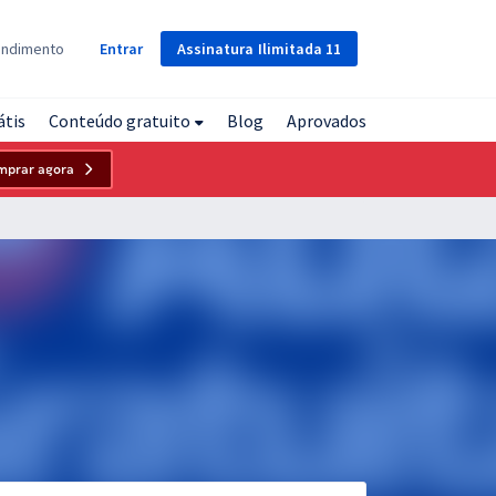
Assinatura
Ilimitada
11
endimento
Entrar
átis
Conteúdo gratuito
Blog
Aprovados
mprar agora