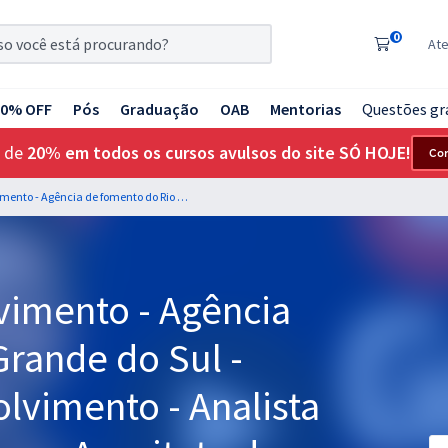
0
At
20% OFF
Pós
Graduação
OAB
Mentorias
Questões gr
 de
20% em todos os cursos avulsos do site SÓ HOJE!
Co
BADESUL Desenvolvimento - Agência de fomento do Rio Grande do Sul - Técnico em Desenvolvimento - Analista de Sistemas (Ênfase em Arquiteto de Software)
imento - Agência
rande do Sul -
lvimento - Analista