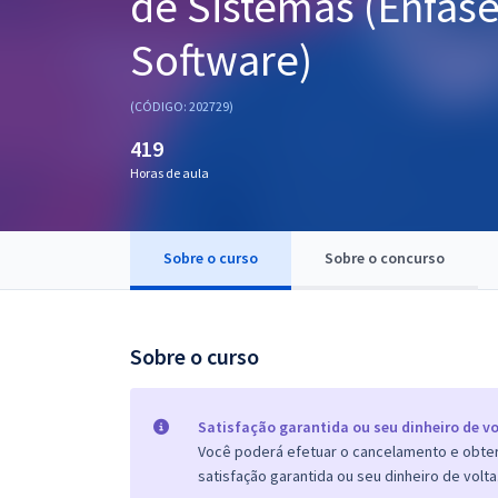
de Sistemas (Ênfas
Pós
Software)
Graduação
(CÓDIGO: 202729)
OAB
419
Mentorias
Horas de aula
Questões grátis
Sobre o curso
Sobre o concurso
Conteúdo gratuito
Blog
Sobre o curso
Aprovados
Atendimento
Satisfação garantida ou seu dinheiro de vo
Você poderá efetuar o cancelamento e obter 
satisfação garantida ou seu dinheiro de volta