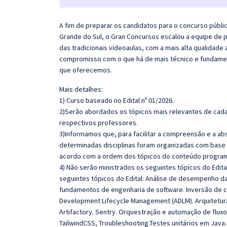
A fim de preparar os candidatos para o concurso públ
Grande do Sul, o Gran Concursos escalou a equipe de
das tradicionais videoaulas, com a mais alta qualidade
compromisso com o que há de mais técnico e fundamen
que oferecemos.
Mais detalhes:
1) Curso baseado no Edital nº 01/2026.
2)Serão abordados os tópicos mais relevantes de cada 
respectivos professores.
3)Informamos que, para facilitar a compreensão e a ab
determinadas disciplinas foram organizadas com base n
acordo com a ordem dos tópicos do conteúdo program
4) Não serão ministrados os seguintes tópicos do Edita
seguintes tópicos do Edital: Análise de desempenho da
fundamentos de engenharia de software. Inversão de con
Development Lifecycle Management (ADLM). Arquitetura
Artifactory. Sentry. Orquestração e automação de flu
TailwindCSS, Troubleshooting.Testes unitários em Java