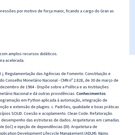
ressões por motivo de força maior, ficando a cargo do Gran as
 com amplos recursos didáticos.
ira acelerada.
l: j. Regulamentação das Agências de Fomento: Constituição e
o Conselho Monetário Nacional - CMN nº 2.828, de 30 de março de
e dezembro de 1964 - Dispõe sobre a Política e as Instituições
onetário Nacional e dá outras providências.
Conhecimentos
rogramação em Python aplicada à automação, integração de
nção e extensão de plugins. c. Padrões, qualidade e boas práticas
incípios SOLID. Coesão e acoplamento. Clean Code. Refatoração.
e desempenho das estruturas de dados. Arquiteturas em camadas.
e (IoC) e injeção de dependências (DI). Arquitetura de
Application Development Lifecycle Management (ADLM). Nginx.