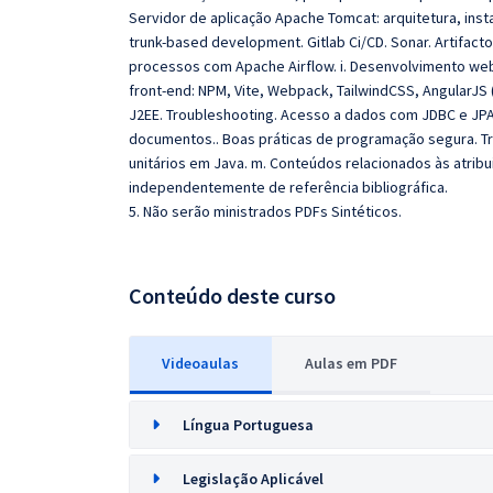
Servidor de aplicação Apache Tomcat: arquitetura, inst
trunk-based development. Gitlab Ci/CD. Sonar. Artifac
processos com Apache Airflow. i. Desenvolvimento web
front-end: NPM, Vite, Webpack, TailwindCSS, AngularJS (
J2EE. Troubleshooting. Acesso a dados com JDBC e JPA. 
documentos.. Boas práticas de programação segura. Tra
unitários em Java. m. Conteúdos relacionados às atribu
independentemente de referência bibliográfica.
5. Não serão ministrados PDFs Sintéticos.
Conteúdo deste curso
Videoaulas
Aulas em PDF
Língua Portuguesa
Legislação Aplicável