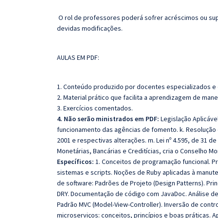
O rol de professores poderá sofrer acréscimos ou sup
devidas modificações.
AULAS EM PDF:
1. Conteúdo produzido por docentes especializados e
2. Material prático que facilita a aprendizagem de mane
3. Exercícios comentados.
4. Não serão ministrados em PDF:
Legislação Aplicáve
funcionamento das agências de fomento. k. Resolução d
2001 e respectivas alterações. m. Lei nº 4.595, de 31 d
Monetárias, Bancárias e Creditícias, cria o Conselho M
Específicos:
1. Conceitos de programação funcional. P
sistemas e scripts. Noções de Ruby aplicadas à manute
de software: Padrões de Projeto (Design Patterns). Pr
DRY. Documentação de código com JavaDoc. Análise d
Padrão MVC (Model-View-Controller). Inversão de control
microserviços: conceitos, princípios e boas práticas. 