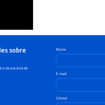
des sobre
Nome
ro da sua área de
E-mail
Celular