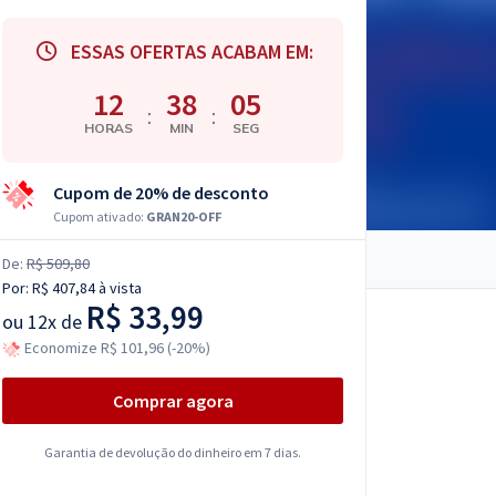
ESSAS OFERTAS ACABAM EM:
12
38
04
:
:
HORAS
MIN
SEG
Cupom de 20% de desconto
Cupom ativado:
GRAN20-OFF
De:
R$ 509,80
Por:
R$ 407,84
à vista
R$ 33,99
ou
12x de
Economize R$ 101,96 (-20%)
Comprar agora
Garantia de devolução do dinheiro em 7 dias.