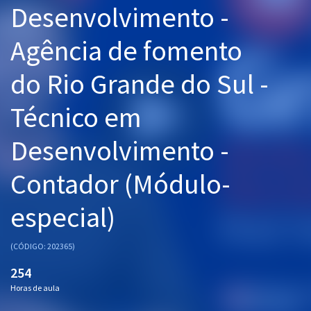
Desenvolvimento -
Pós
Agência de fomento
Graduação
do Rio Grande do Sul -
OAB
Técnico em
Mentorias
Desenvolvimento -
Questões grátis
Conteúdo gratuito
Contador (Módulo-
Blog
especial)
Aprovados
(CÓDIGO: 202365)
Atendimento
254
Horas de aula