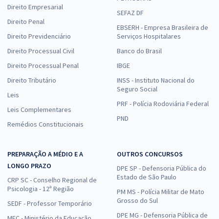
Direito Empresarial
SEFAZ DF
Direito Penal
EBSERH - Empresa Brasileira de
Direito Previdenciário
Serviços Hospitalares
Direito Processual Civil
Banco do Brasil
Direito Processual Penal
IBGE
Direito Tributário
INSS - Instituto Nacional do
Seguro Social
Leis
PRF - Polícia Rodoviária Federal
Leis Complementares
PND
Remédios Constitucionais
PREPARAÇÃO A MÉDIO E A
OUTROS CONCURSOS
LONGO PRAZO
DPE SP - Defensoria Pública do
Estado de São Paulo
CRP SC - Conselho Regional de
Psicologia - 12ª Região
PM MS - Polícia Militar de Mato
Grosso do Sul
SEDF - Professor Temporário
DPE MG - Defensoria Pública de
MEC - Ministério da Educação