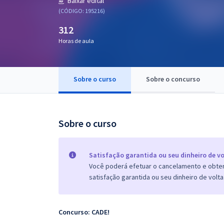
Baixar edital
Pós
(CÓDIGO: 195216)
312
Graduação
Horas de aula
OAB
Mentorias
Sobre o curso
Sobre o concurso
Questões grátis
Sobre o curso
Conteúdo gratuito
Blog
Satisfação garantida ou seu dinheiro de vo
Aprovados
Você poderá efetuar o cancelamento e obter 
satisfação garantida ou seu dinheiro de volta
Atendimento
Concurso: CADE!