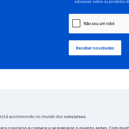
adicionais sobre os produtos d
Receber novidades
ue está acontecendo no mundo dos
concursos.
ara concurso e comece a se preparar o quanto antes. Com muita