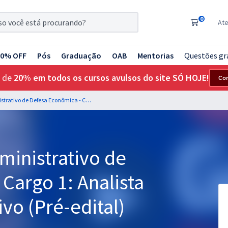
0
At
20% OFF
Pós
Graduação
OAB
Mentorias
Questões gr
 de
20% em todos os cursos avulsos do site SÓ HOJE!
Co
CADE - Conselho Administrativo de Defesa Econômica - Cargo 1: Analista Técnico Administrativo (Pré-edital)
ministrativo de
Cargo 1: Analista
vo (Pré-edital)