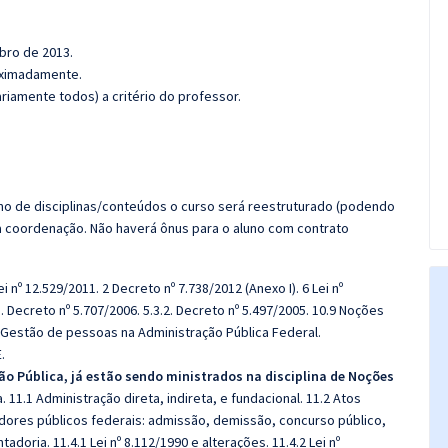
bro de 2013.
roximadamente.
riamente todos) a critério do professor.
imo de disciplinas/conteúdos o curso será reestruturado (podendo
da coordenação. Não haverá ônus para o aluno com contrato
ei nº 12.529/2011. 2 Decreto nº 7.738/2012 (Anexo I). 6 Lei nº
.1. Decreto nº 5.707/2006. 5.3.2. Decreto nº 5.497/2005. 10.9 Noções
 Gestão de pessoas na Administração Pública Federal.
.
ão Pública, já estão sendo ministrados na disciplina de Noções
. 11.1 Administração direta, indireta, e fundacional.
11.2 Atos
idores públicos federais: admissão, demissão, concurso público,
doria. 11.4.1 Lei nº 8.112/1990 e alterações. 11.4.2 Lei nº