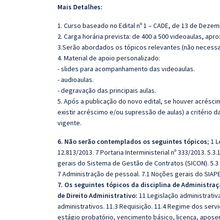
Mais Detalhes:
1. Curso baseado no Edital nº 1 – CADE, de 13 de Dezem
2. Carga horária prevista: de 400 a 500 videoaulas, ap
3.Serão abordados os tópicos relevantes (não necessa
4. Material de apoio personalizado:
- slides para acompanhamento das videoaulas.
- audioaulas.
- degravação das principais aulas.
5. Após a publicação do novo edital, se houver acrésc
existir acréscimo e/ou supressão de aulas) a critério 
vigente.
6.
Não serão contemplados os seguintes tópicos;
1 L
12.813/2013. 7 Portaria Interministerial nº 333/2013. 5.3
gerais do Sistema de Gestão de Contratos (SICON). 5.3
7 Administração de pessoal. 7.1 Noções gerais do SIAPE
7. Os seguintes tópicos da disciplina de Administraç
de Direito Administrativo:
11 Legislação administrativa
administrativos. 11.3 Requisição. 11.4 Regime dos serv
estágio probatório, vencimento básico, licença, aposenta