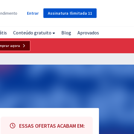
Assinatura
Ilimitada
11
endimento
Entrar
átis
Conteúdo gratuito
Blog
Aprovados
mprar agora
ESSAS OFERTAS ACABAM EM: