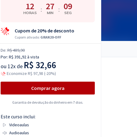
12
27
08
:
:
HORAS
MIN
SEG
Cupom de 20% de desconto
Cupom ativado:
GRAN20-OFF
De:
R$ 489,90
Por:
R$ 391,92
à vista
R$ 32,66
ou
12x de
Economize R$ 97,98 (-20%)
Comprar agora
Garantia de devolução do dinheiro em 7 dias.
Este curso inclui:
Videoaulas
Audioaulas