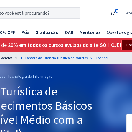
0
At
20% OFF
Pós
Graduação
OAB
Mentorias
Questões gr
 de
20% em todos os cursos avulsos do site SÓ HOJE!
Co
arretos - SP
Câmara da Estância Turística de Barretos - SP - Conhecimentos Básicos para os Cargos de Nível Médio com a Equipe Gran (Pós-Edital)
ivas, Tecnologia da Informação
Turística de
hecimentos Básicos
Nível Médio com a