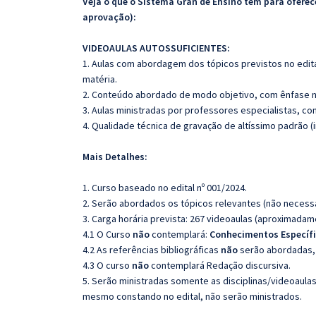
Veja o que o Sistema Gran de Ensino tem para ofer
aprovação):
VIDEOAULAS AUTOSSUFICIENTES:
1. Aulas com abordagem dos tópicos previstos no edita
matéria.
2. Conteúdo abordado de modo objetivo, com ênfase n
3. Aulas ministradas por professores especialistas, co
4. Qualidade técnica de gravação de altíssimo padrão 
Mais Detalhes:
1. Curso baseado no edital nº 001/2024.
2. Serão abordados os tópicos relevantes (não necessa
3. Carga horária prevista: 267 videoaulas (aproximadam
4.1 O Curso
não
contemplará:
Conhecimentos Específi
4.2 As referências bibliográficas
não
serão abordadas, 
4.3 O curso
não
contemplará Redação discursiva.
5. Serão ministradas somente as disciplinas/videoaula
mesmo constando no edital, não serão ministrados.