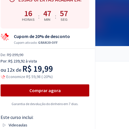
16
47
56
:
:
HORAS
MIN
SEG
Cupom de 20% de desconto
Cupom ativado:
GRAN20-OFF
De:
R$ 299,90
Por:
R$ 239,92
à vista
R$ 19,99
ou
12x de
Economize R$ 59,98 (-20%)
Comprar agora
Garantia de devolução do dinheiro em 7 dias.
Este curso inclui:
Videoaulas