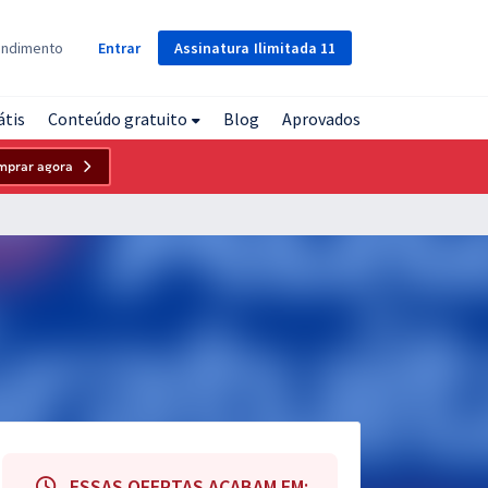
Assinatura
Ilimitada
11
endimento
Entrar
átis
Conteúdo gratuito
Blog
Aprovados
mprar agora
ESSAS OFERTAS ACABAM EM: