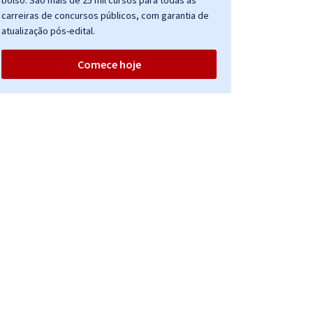
bolso. São mais de 25 mil cursos para todas as
carreiras de concursos públicos, com garantia de
atualização pós-edital.
Comece hoje