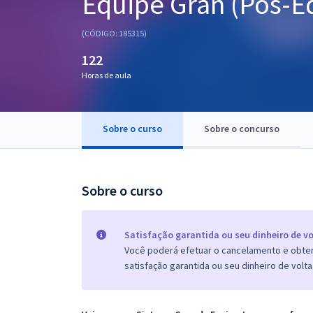
Equipe Gran (Pós-Ed
Pós
(CÓDIGO: 185315)
Graduação
122
Horas de aula
OAB
Mentorias
Sobre o curso
Sobre o concurso
Questões grátis
Conteúdo gratuito
Sobre o curso
Blog
Aprovados
Satisfação garantida ou seu dinheiro de vo
Você poderá efetuar o cancelamento e obter 
satisfação garantida ou seu dinheiro de volta
Atendimento