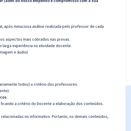
ecer (além do nosso empenho e compromisso com a sua
l, após minuciosa análise realizada pelo professor de cada
os aspectos mais cobrados nas provas.
m larga experiência na atividade docente.
(imagem e áudio)
riamente todos) a critério dos professores.
ente).
cos.
ficando a critério do Docente a elaboração dos conteúdos.
s relacionadas no informativo. Portanto, os demais conteúdos,