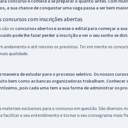
ara concurso e comece a se preparar o quanto antes. Com muita
os, a sua chance de conquistar uma vaga passa a ser bem maior
os concursos com inscrições abertas
s são os
concursos abertos e acesse o edital para começar a sua
ido pode lhe fazer perder a inscrição e ver o seu sonho se dis
 em andamento e até mesmo os previstos. Ter em mente os concurso
ais qualidade.
 maneira de estudar para o processo seletivo. Os nossos curso
uito bem como as bancas organizadoras trabalham. Conhecer a
tíssimo, pois cada uma tem a sua forma de administrar os proc
 a materiais exclusivos para o concurso em questão. São diversos 
a facilitar o seu entendimento e tornar o seu cronograma mais fle