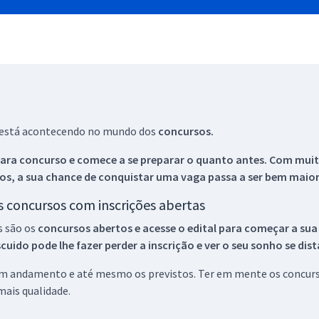
ue está acontecendo no mundo dos
concursos.
ara concurso e comece a se preparar o quanto antes. Com muita
os, a sua chance de conquistar uma vaga passa a ser bem maior
os concursos com inscrições abertas
s são os
concursos abertos e acesse o edital para começar a sua
ido pode lhe fazer perder a inscrição e ver o seu sonho se dis
 em andamento e até mesmo os previstos. Ter em mente os concurso
ais qualidade.