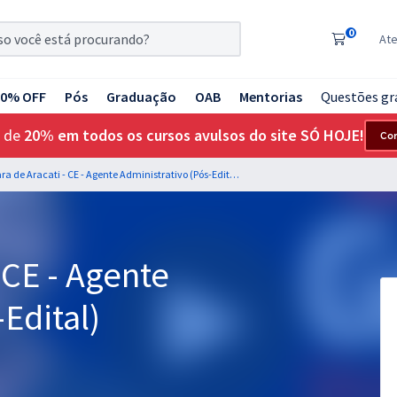
0
At
20% OFF
Pós
Graduação
OAB
Mentorias
Questões gr
 de
20% em todos os cursos avulsos do site SÓ HOJE!
Co
Câmara de Aracati - CE - Agente Administrativo (Pós-Edital)
 CE - Agente
Edital)