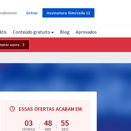
Assinatura
Ilimitada
11
endimento
Entrar
átis
Conteúdo gratuito
Blog
Aprovados
mprar agora
ESSAS OFERTAS ACABAM EM:
03
48
54
:
:
HORAS
MIN
SEG