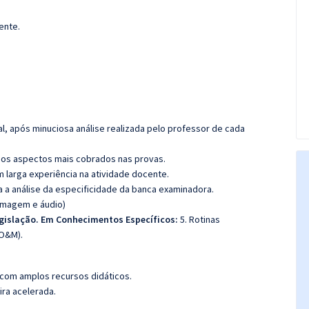
ente.
l, após minuciosa análise realizada pelo professor de cada
os aspectos mais cobrados nas provas.
m larga experiência na atividade docente.
ra a análise da especificidade da banca examinadora.
(imagem e áudio)
egislação. Em Conhecimentos Específicos:
5. Rotinas
(O&M).
 com amplos recursos didáticos.
ira acelerada.