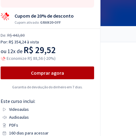
Cupom de 20% de desconto
Cupom ativado:
GRAN20-OFF
De:
R$ 442,80
Por:
R$ 354,24
à vista
R$ 29,52
ou
12x de
Economize R$ 88,56 (-20%)
Comprar agora
Garantia de devolução do dinheiro em 7 dias.
Este curso inclui:
Videoaulas
Audioaulas
PDFs
160 dias para acessar