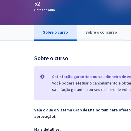
52
Pós
Horas de aula
Graduação
Sobre o curso
Sobre o concurso
OAB
Mentorias
Sobre o curso
Questões grátis
Conteúdo gratuito
Satisfação garantida ou seu dinheiro de vo
Você poderá efetuar o cancelamento e obter 
Blog
satisfação garantida ou seu dinheiro de volta
Aprovados
Veja o que o Sistema Gran de Ensino tem para ofer
Atendimento
aprovação):
Mais detalhes: