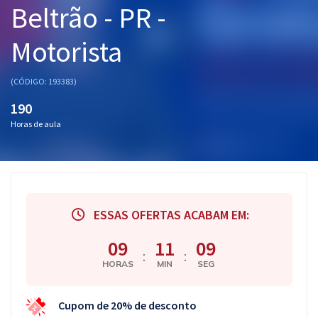
Beltrão - PR -
Pós
Motorista
Graduação
OAB
(CÓDIGO: 193383)
190
Mentorias
Horas de aula
Questões grátis
Conteúdo gratuito
Blog
ESSAS OFERTAS ACABAM EM:
Aprovados
09
11
08
:
:
HORAS
MIN
SEG
Atendimento
Cupom de 20% de desconto