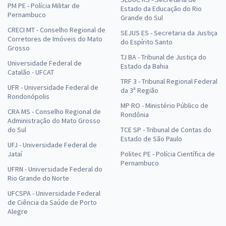
PM PE - Polícia Militar de
Estado da Educação do Rio
Pernambuco
Grande do Sul
CRECI MT - Conselho Regional de
SEJUS ES - Secretaria da Justiça
Corretores de Imóveis do Mato
do Espírito Santo
Grosso
TJ BA - Tribunal de Justiça do
Universidade Federal de
Estado da Bahia
Catalão - UFCAT
TRF 3 - Tribunal Regional Federal
UFR - Universidade Federal de
da 3ª Região
Rondonópolis
MP RO - Ministério Público de
CRA MS - Conselho Regional de
Rondônia
Administração do Mato Grosso
do Sul
TCE SP - Tribunal de Contas do
Estado de São Paulo
UFJ - Universidade Federal de
Jataí
Politec PE - Polícia Científica de
Pernambuco
UFRN - Universidade Federal do
Rio Grande do Norte
UFCSPA - Universidade Federal
de Ciência da Saúde de Porto
Alegre