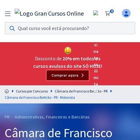
0
Assinatura Ilimitada 11
Acesso a todos os cursos. Teste grátis por 7 dias!
Assinatura OAB Até Passar
Acesso ilimitado a toda preparação para o Exame da
Desconto de
20% em todos os
Ordem, até você passar!
cursos avulsos do site SÓ HOJE!
Comprar agora
Residências Multiprofissionais
Preparação completa e intensiva para as principais
Cursos por Concurso
Câmara de Francisco Beltrão - PR
residências em saúde do Brasil
Câmara de Francisco Beltrão - PR - Motorista
Concursos
PR - Administrativas, Financeiras e Bancárias
Assinatura Ilimitada
Câmara de Francisco
Cursos 20% OFF