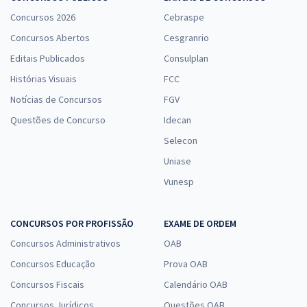
Concursos 2026
Cebraspe
Concursos Abertos
Cesgranrio
Editais Publicados
Consulplan
Histórias Visuais
FCC
Notícias de Concursos
FGV
Questões de Concurso
Idecan
Selecon
Uniase
Vunesp
CONCURSOS POR PROFISSÃO
EXAME DE ORDEM
Concursos Administrativos
OAB
Concursos Educação
Prova OAB
Concursos Fiscais
Calendário OAB
Concursos Jurídicos
Questões OAB