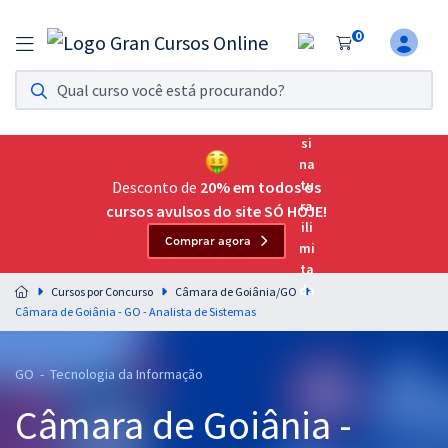
0
Assinatura Ilimitada 11
Acesso a todos os cursos. Teste grátis por 7 dias!
Assinatura OAB Até Passar
Acesso ilimitado a toda preparação para o Exame da
Desconto de
20% em todos os
Ordem, até você passar!
cursos avulsos do site SÓ HOJE!
Comprar agora
Residências Multiprofissionais
Preparação completa e intensiva para as principais
Cursos por Concurso
Câmara de Goiânia/GO
residências em saúde do Brasil
Câmara de Goiânia - GO - Analista de Sistemas
Concursos
GO - Tecnologia da Informação
Assinatura Ilimitada
Câmara de Goiânia -
Cursos 20% OFF