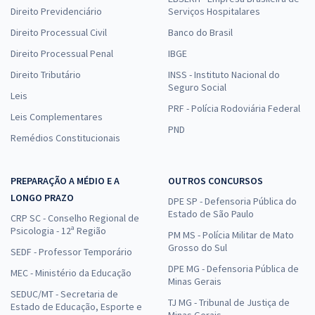
Direito Previdenciário
Serviços Hospitalares
Direito Processual Civil
Banco do Brasil
Direito Processual Penal
IBGE
Direito Tributário
INSS - Instituto Nacional do
Seguro Social
Leis
PRF - Polícia Rodoviária Federal
Leis Complementares
PND
Remédios Constitucionais
PREPARAÇÃO A MÉDIO E A
OUTROS CONCURSOS
LONGO PRAZO
DPE SP - Defensoria Pública do
Estado de São Paulo
CRP SC - Conselho Regional de
Psicologia - 12ª Região
PM MS - Polícia Militar de Mato
Grosso do Sul
SEDF - Professor Temporário
DPE MG - Defensoria Pública de
MEC - Ministério da Educação
Minas Gerais
SEDUC/MT - Secretaria de
TJ MG - Tribunal de Justiça de
Estado de Educação, Esporte e
Minas Gerais