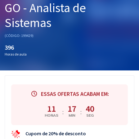
GO - Analista de
Pós
Sistemas
Graduação
OAB
(CÓDIGO: 199429)
396
Mentorias
Horas de aula
Questões grátis
Conteúdo gratuito
Blog
ESSAS OFERTAS ACABAM EM:
Aprovados
11
17
39
:
:
HORAS
MIN
SEG
Atendimento
Cupom de 20% de desconto