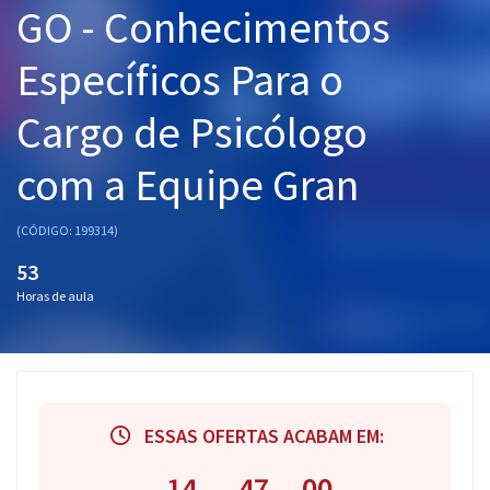
GO - Conhecimentos
Pós
Específicos Para o
Graduação
Cargo de Psicólogo
OAB
com a Equipe Gran
Mentorias
Questões grátis
(CÓDIGO: 199314)
53
Conteúdo gratuito
Horas de aula
Blog
Aprovados
Atendimento
ESSAS OFERTAS ACABAM EM:
14
47
00