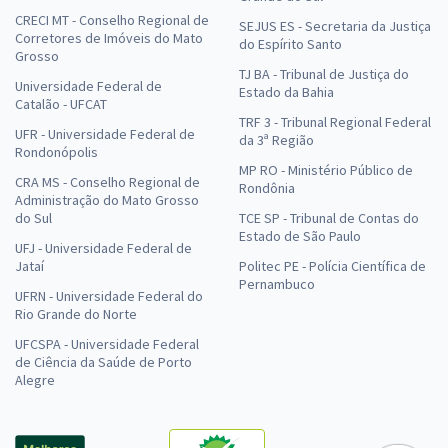
CRECI MT - Conselho Regional de
SEJUS ES - Secretaria da Justiça
Corretores de Imóveis do Mato
do Espírito Santo
Grosso
TJ BA - Tribunal de Justiça do
Universidade Federal de
Estado da Bahia
Catalão - UFCAT
TRF 3 - Tribunal Regional Federal
UFR - Universidade Federal de
da 3ª Região
Rondonópolis
MP RO - Ministério Público de
CRA MS - Conselho Regional de
Rondônia
Administração do Mato Grosso
do Sul
TCE SP - Tribunal de Contas do
Estado de São Paulo
UFJ - Universidade Federal de
Jataí
Politec PE - Polícia Científica de
Pernambuco
UFRN - Universidade Federal do
Rio Grande do Norte
UFCSPA - Universidade Federal
de Ciência da Saúde de Porto
Alegre