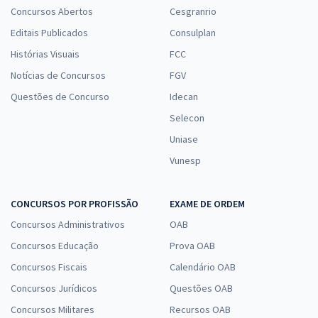
Concursos Abertos
Cesgranrio
Editais Publicados
Consulplan
Histórias Visuais
FCC
Notícias de Concursos
FGV
Questões de Concurso
Idecan
Selecon
Uniase
Vunesp
CONCURSOS POR PROFISSÃO
EXAME DE ORDEM
Concursos Administrativos
OAB
Concursos Educação
Prova OAB
Concursos Fiscais
Calendário OAB
Concursos Jurídicos
Questões OAB
Concursos Militares
Recursos OAB