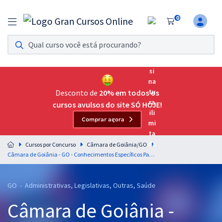
0
Assinatura Ilimitada 11
Acesso a todos os cursos. Teste grátis por 7 dias!
Assinatura OAB Até Passar
Acesso ilimitado a toda preparação para o Exame da
Desconto de
20% em todos os
Ordem, até você passar!
cursos avulsos do site SÓ HOJE!
Comprar agora
Residências Multiprofissionais
Preparação completa e intensiva para as principais
Cursos por Concurso
Câmara de Goiânia/GO
residências em saúde do Brasil
Câmara de Goiânia - GO - Conhecimentos Específicos Para o Cargo de Psicólogo com a Equipe Gran
Concursos
GO - Administrativas, Legislativas, Outras, Saúde
Assinatura Ilimitada
Câmara de Goiânia -
Cursos 20% OFF