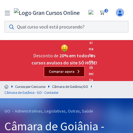
0
Assinatura Ilimitada 11
Acesso a todos os cursos. Teste grátis por 7 dias!
Assinatura OAB Até Passar
Acesso ilimitado a toda preparação para o Exame da
Desconto de
20% em todos os
Ordem, até você passar!
cursos avulsos do site SÓ HOJE!
Comprar agora
Residências Multiprofissionais
Preparação completa e intensiva para as principais
Cursos por Concurso
Câmara de Goiânia/GO
residências em saúde do Brasil
Câmara de Goiânia - GO - Contador
Concursos
GO - Administrativas, Legislativas, Outras, Saúde
Assinatura Ilimitada
Câmara de Goiânia -
Cursos 20% OFF