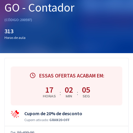
GO - Contador
Pós
Graduação
(CÓDIGO: 200597)
313
OAB
Horas de aula
Mentorias
Questões grátis
Conteúdo gratuito
ESSAS OFERTAS ACABAM EM:
Blog
17
02
04
:
:
HORAS
MIN
SEG
Aprovados
Cupom de 20% de desconto
Atendimento
Cupom ativado:
GRAN20-OFF
De:
R$ 499,90