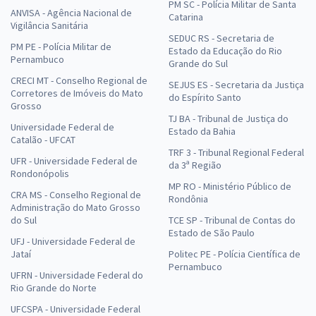
PM SC - Polícia Militar de Santa
ANVISA - Agência Nacional de
Catarina
Vigilância Sanitária
SEDUC RS - Secretaria de
PM PE - Polícia Militar de
Estado da Educação do Rio
Pernambuco
Grande do Sul
CRECI MT - Conselho Regional de
SEJUS ES - Secretaria da Justiça
Corretores de Imóveis do Mato
do Espírito Santo
Grosso
TJ BA - Tribunal de Justiça do
Universidade Federal de
Estado da Bahia
Catalão - UFCAT
TRF 3 - Tribunal Regional Federal
UFR - Universidade Federal de
da 3ª Região
Rondonópolis
MP RO - Ministério Público de
CRA MS - Conselho Regional de
Rondônia
Administração do Mato Grosso
do Sul
TCE SP - Tribunal de Contas do
Estado de São Paulo
UFJ - Universidade Federal de
Jataí
Politec PE - Polícia Científica de
Pernambuco
UFRN - Universidade Federal do
Rio Grande do Norte
UFCSPA - Universidade Federal