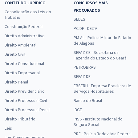
CONTEÚDO JURÍDICO
CONCURSOS MAIS
PROCURADOS
Consolidação das Leis do
Trabalho
SEDES
Constituição Federal
PC DF - DELTA
Direito Administrativo
PM AL - Polícia Militar do Estado
de Alagoas
Direito Ambiental
SEFAZ CE - Secretaria da
Direito Civil
Fazenda do Estado do Ceará
Direito Constitucional
PETROBRAS
Direito Empresarial
SEFAZ DF
Direito Penal
EBSERH - Empresa Brasileira de
Direito Previdenciário
Serviços Hospitalares
Direito Processual Civil
Banco do Brasil
Direito Processual Penal
IBGE
Direito Tributário
INSS - Instituto Nacional do
Seguro Social
Leis
PRF - Polícia Rodoviária Federal
Leis Complementares