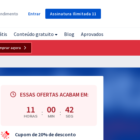
Assinatura
Ilimitada
11
endimento
Entrar
átis
Conteúdo gratuito
Blog
Aprovados
mprar agora
ESSAS OFERTAS ACABAM EM:
11
00
41
:
:
HORAS
MIN
SEG
Cupom de 20% de desconto