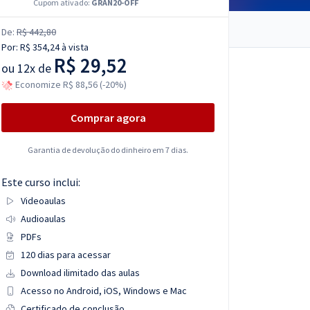
Cupom ativado:
GRAN20-OFF
De:
R$ 442,80
Por:
R$ 354,24
à vista
R$ 29,52
ou
12x de
Economize R$ 88,56 (-20%)
Comprar agora
Garantia de devolução do dinheiro em 7 dias.
Este curso inclui:
Videoaulas
Audioaulas
PDFs
120 dias para acessar
Download ilimitado das aulas
Acesso no Android, iOS, Windows e Mac
Certificado de conclusão