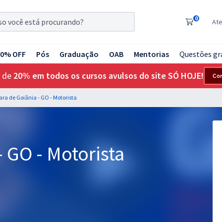
0
At
20% OFF
Pós
Graduação
OAB
Mentorias
Questões gr
 de
20% em todos os cursos avulsos do site SÓ HOJE!
Co
a de Goiânia - GO - Motorista
 GO - Motorista