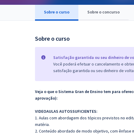
Pós
Sobre o curso
Sobre o concurso
Graduação
OAB
Sobre o curso
Mentorias
Satisfação garantida ou seu dinheiro de vo
Questões grátis
Você poderá efetuar o cancelamento e obter 
satisfação garantida ou seu dinheiro de volta
Conteúdo gratuito
Blog
Veja o que o Sistema Gran de Ensino tem para ofer
Aprovados
aprovação):
VIDEOAULAS AUTOSSUFICIENTES:
Atendimento
1. Aulas com abordagem dos tópicos previstos no edita
matéria.
2. Conteúdo abordado de modo objetivo, com ênfase n