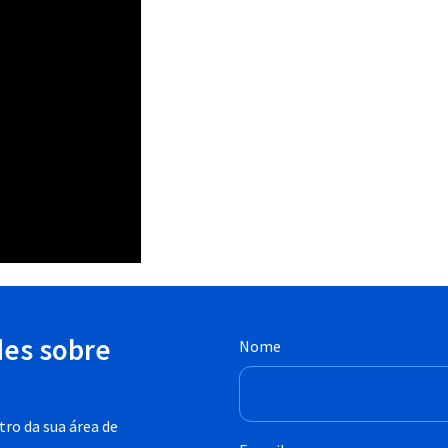
des sobre
Nome
ro da sua área de