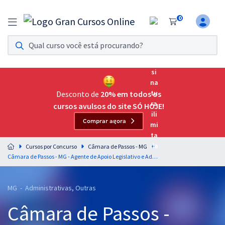
0
Assinatura Ilimitada 11
Acesso a todos os cursos. Teste grátis por 7 dias!
Assinatura OAB Até Passar
Acesso ilimitado a toda preparação para o Exame da
Desconto de
20% em todos os
Ordem, até você passar!
cursos avulsos do site SÓ HOJE!
Comprar agora
Residências Multiprofissionais
Preparação completa e intensiva para as principais
Cursos por Concurso
Câmara de Passos - MG
residências em saúde do Brasil
Câmara de Passos - MG - Agente de Apoio Legislativo e Administrativo (Pós-Edital)
Concursos
MG - Administrativas, Outras
Assinatura Ilimitada
Câmara de Passos -
Cursos 20% OFF