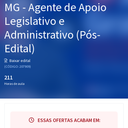
MG - Agente de Apoio
Pós
Legislativo e
Graduação
Administrativo (Pós-
OAB
Edital)
Mentorias
Questões grátis
Baixar edital
(CÓDIGO: 207909)
Conteúdo gratuito
211
Blog
Horas de aula
Aprovados
Atendimento
ESSAS OFERTAS ACABAM EM: