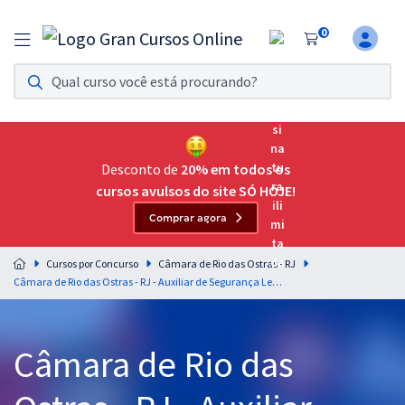
0
Assinatura Ilimitada 11
Acesso a todos os cursos. Teste grátis por 7 dias!
Assinatura OAB Até Passar
Acesso ilimitado a toda preparação para o Exame da
Desconto de
20% em todos os
Ordem, até você passar!
cursos avulsos do site SÓ HOJE!
Comprar agora
Residências Multiprofissionais
Preparação completa e intensiva para as principais
Cursos por Concurso
Câmara de Rio das Ostras - RJ
residências em saúde do Brasil
Câmara de Rio das Ostras - RJ - Auxiliar de Segurança Legislativa
Concursos
Câmara de Rio das
Assinatura Ilimitada
Cursos 20% OFF