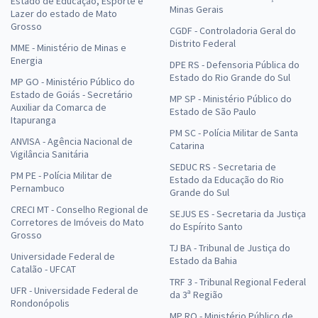
Estado de Educação, Esporte e
Minas Gerais
Lazer do estado de Mato
Grosso
CGDF - Controladoria Geral do
Distrito Federal
MME - Ministério de Minas e
Energia
DPE RS - Defensoria Pública do
Estado do Rio Grande do Sul
MP GO - Ministério Público do
Estado de Goiás - Secretário
MP SP - Ministério Público do
Auxiliar da Comarca de
Estado de São Paulo
Itapuranga
PM SC - Polícia Militar de Santa
ANVISA - Agência Nacional de
Catarina
Vigilância Sanitária
SEDUC RS - Secretaria de
PM PE - Polícia Militar de
Estado da Educação do Rio
Pernambuco
Grande do Sul
CRECI MT - Conselho Regional de
SEJUS ES - Secretaria da Justiça
Corretores de Imóveis do Mato
do Espírito Santo
Grosso
TJ BA - Tribunal de Justiça do
Universidade Federal de
Estado da Bahia
Catalão - UFCAT
TRF 3 - Tribunal Regional Federal
UFR - Universidade Federal de
da 3ª Região
Rondonópolis
MP RO - Ministério Público de