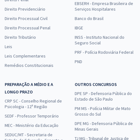
EBSERH - Empresa Brasileira de
Direito Previdenciário
Serviços Hospitalares
Direito Processual Civil
Banco do Brasil
Direito Processual Penal
IBGE
Direito Tributário
INSS - Instituto Nacional do
Seguro Social
Leis
PRF - Polícia Rodoviária Federal
Leis Complementares
PND
Remédios Constitucionais
PREPARAÇÃO A MÉDIO E A
OUTROS CONCURSOS
LONGO PRAZO
DPE SP - Defensoria Pública do
Estado de São Paulo
CRP SC - Conselho Regional de
Psicologia - 12ª Região
PM MS - Polícia Militar de Mato
Grosso do Sul
SEDF - Professor Temporário
DPE MG - Defensoria Pública de
MEC - Ministério da Educação
Minas Gerais
SEDUC/MT - Secretaria de
TJ MG - Tribunal de Justiça de