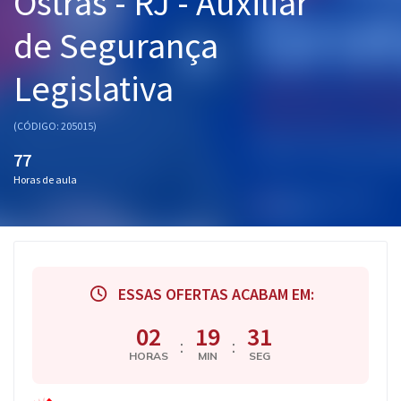
Ostras - RJ - Auxiliar
Pós
de Segurança
Graduação
Legislativa
OAB
(CÓDIGO: 205015)
Mentorias
77
Horas de aula
Questões grátis
Conteúdo gratuito
Blog
ESSAS OFERTAS ACABAM EM:
Aprovados
02
19
30
Atendimento
:
:
HORAS
MIN
SEG