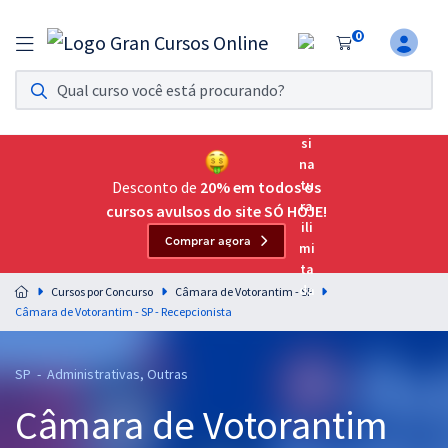
0
Assinatura Ilimitada 11
Acesso a todos os cursos. Teste grátis por 7 dias!
Assinatura OAB Até Passar
Acesso ilimitado a toda preparação para o Exame da
Desconto de
20% em todos os
Ordem, até você passar!
cursos avulsos do site SÓ HOJE!
Comprar agora
Residências Multiprofissionais
Preparação completa e intensiva para as principais
Cursos por Concurso
Câmara de Votorantim - SP
residências em saúde do Brasil
Câmara de Votorantim - SP - Recepcionista
Concursos
SP - Administrativas, Outras
Assinatura Ilimitada
Câmara de Votorantim
Cursos 20% OFF