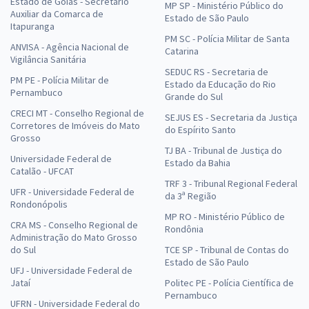
Estado de Goiás - Secretário
MP SP - Ministério Público do
Auxiliar da Comarca de
Estado de São Paulo
Itapuranga
PM SC - Polícia Militar de Santa
ANVISA - Agência Nacional de
Catarina
Vigilância Sanitária
SEDUC RS - Secretaria de
PM PE - Polícia Militar de
Estado da Educação do Rio
Pernambuco
Grande do Sul
CRECI MT - Conselho Regional de
SEJUS ES - Secretaria da Justiça
Corretores de Imóveis do Mato
do Espírito Santo
Grosso
TJ BA - Tribunal de Justiça do
Universidade Federal de
Estado da Bahia
Catalão - UFCAT
TRF 3 - Tribunal Regional Federal
UFR - Universidade Federal de
da 3ª Região
Rondonópolis
MP RO - Ministério Público de
CRA MS - Conselho Regional de
Rondônia
Administração do Mato Grosso
do Sul
TCE SP - Tribunal de Contas do
Estado de São Paulo
UFJ - Universidade Federal de
Jataí
Politec PE - Polícia Científica de
Pernambuco
UFRN - Universidade Federal do