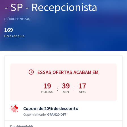
- SP - Recepcionista
Pós
Graduação
(CÓDIGO: 205744)
169
OAB
Horas de aula
Mentorias
Questões grátis
Conteúdo gratuito
ESSAS OFERTAS ACABAM EM:
Blog
19
39
17
:
:
HORAS
MIN
SEG
Aprovados
Cupom de 20% de desconto
Atendimento
Cupom ativado:
GRAN20-OFF
De:
R$ 442,80