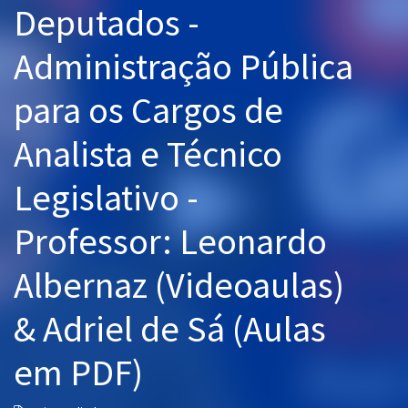
Deputados -
Pós
Administração Pública
Graduação
para os Cargos de
OAB
Analista e Técnico
Mentorias
Legislativo -
Questões grátis
Conteúdo gratuito
Professor: Leonardo
Blog
Albernaz (Videoaulas)
Aprovados
& Adriel de Sá (Aulas
Atendimento
em PDF)