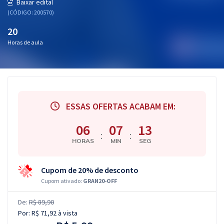
Baixar edital
(CÓDIGO: 200570)
20
Horas de aula
ESSAS OFERTAS ACABAM EM:
06
07
12
:
:
HORAS
MIN
SEG
Cupom de 20% de desconto
Cupom ativado:
GRAN20-OFF
De:
R$ 89,90
Por:
R$ 71,92
à vista