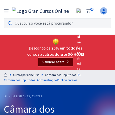
0
Assinatura Ilimitada 11
Acesso a todos os cursos. Teste grátis por 7 dias!
Assinatura OAB Até Passar
Acesso ilimitado a toda preparação para o Exame da
Desconto de
20% em todos os
Ordem, até você passar!
cursos avulsos do site SÓ HOJE!
Comprar agora
Residências Multiprofissionais
Preparação completa e intensiva para as principais
Cursos por Concurso
Câmara dos Deputados
residências em saúde do Brasil
Câmara dos Deputados - Administração Pública para os Cargos de Analista e Técnico Legislativo - Professor: Leonardo Albernaz (Videoaulas) & Adriel de Sá (Aulas em PDF)
Concursos
DF - Legislativas, Outras
Assinatura Ilimitada
Câmara dos
Cursos 20% OFF