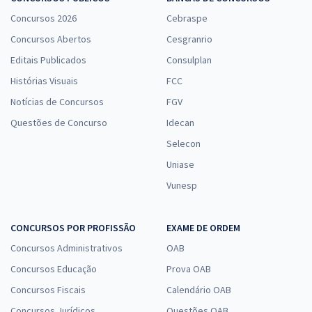
Concursos 2026
Cebraspe
Concursos Abertos
Cesgranrio
Editais Publicados
Consulplan
Histórias Visuais
FCC
Notícias de Concursos
FGV
Questões de Concurso
Idecan
Selecon
Uniase
Vunesp
CONCURSOS POR PROFISSÃO
EXAME DE ORDEM
Concursos Administrativos
OAB
Concursos Educação
Prova OAB
Concursos Fiscais
Calendário OAB
Concursos Jurídicos
Questões OAB