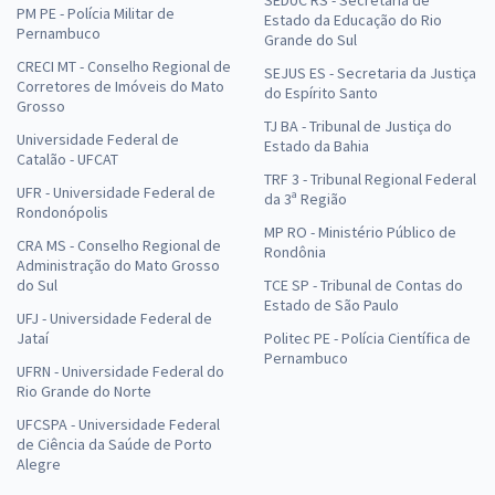
PM PE - Polícia Militar de
Estado da Educação do Rio
Pernambuco
Grande do Sul
CRECI MT - Conselho Regional de
SEJUS ES - Secretaria da Justiça
Corretores de Imóveis do Mato
do Espírito Santo
Grosso
TJ BA - Tribunal de Justiça do
Universidade Federal de
Estado da Bahia
Catalão - UFCAT
TRF 3 - Tribunal Regional Federal
UFR - Universidade Federal de
da 3ª Região
Rondonópolis
MP RO - Ministério Público de
CRA MS - Conselho Regional de
Rondônia
Administração do Mato Grosso
do Sul
TCE SP - Tribunal de Contas do
Estado de São Paulo
UFJ - Universidade Federal de
Jataí
Politec PE - Polícia Científica de
Pernambuco
UFRN - Universidade Federal do
Rio Grande do Norte
UFCSPA - Universidade Federal
de Ciência da Saúde de Porto
Alegre