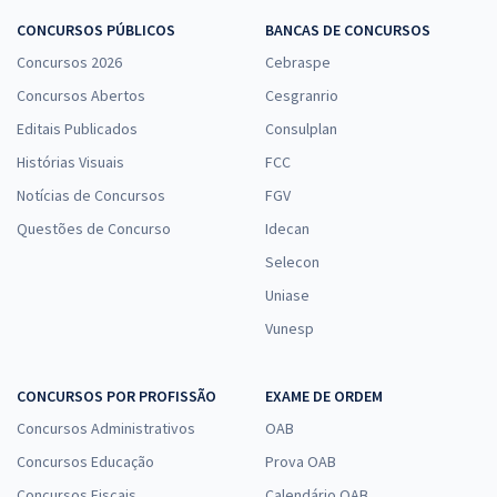
CONCURSOS PÚBLICOS
BANCAS DE CONCURSOS
Concursos 2026
Cebraspe
Concursos Abertos
Cesgranrio
Editais Publicados
Consulplan
Histórias Visuais
FCC
Notícias de Concursos
FGV
Questões de Concurso
Idecan
Selecon
Uniase
Vunesp
CONCURSOS POR PROFISSÃO
EXAME DE ORDEM
Concursos Administrativos
OAB
Concursos Educação
Prova OAB
Concursos Fiscais
Calendário OAB