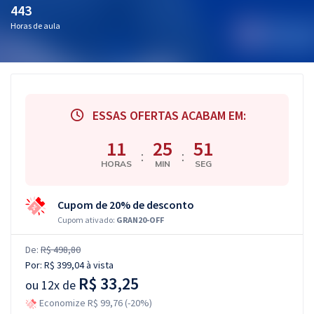
443
Horas de aula
ESSAS OFERTAS ACABAM EM:
11
25
51
:
:
HORAS
MIN
SEG
Cupom de 20% de desconto
Cupom ativado:
GRAN20-OFF
De:
R$ 498,80
Por:
R$ 399,04
à vista
R$ 33,25
ou
12x de
Economize R$ 99,76 (-20%)