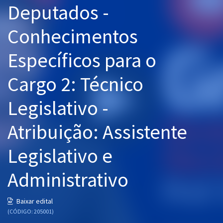
Deputados -
Pós
Conhecimentos
Graduação
Específicos para o
OAB
Cargo 2: Técnico
Mentorias
Legislativo -
Questões grátis
Conteúdo gratuito
Atribuição: Assistente
Blog
Legislativo e
Aprovados
Administrativo
Atendimento
Baixar edital
(CÓDIGO: 205001)