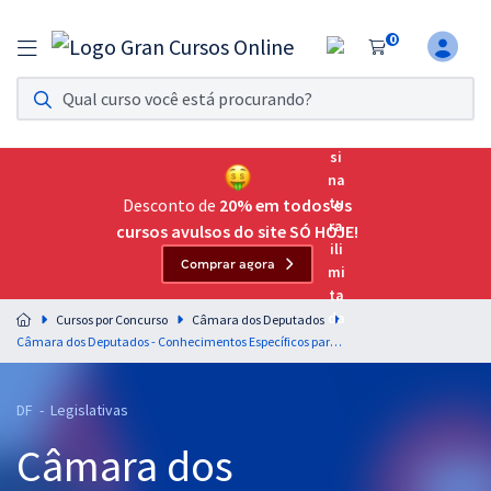
0
Assinatura Ilimitada 11
Acesso a todos os cursos. Teste grátis por 7 dias!
Assinatura OAB Até Passar
Acesso ilimitado a toda preparação para o Exame da
Desconto de
20% em todos os
Ordem, até você passar!
cursos avulsos do site SÓ HOJE!
Comprar agora
Residências Multiprofissionais
Preparação completa e intensiva para as principais
Cursos por Concurso
Câmara dos Deputados
residências em saúde do Brasil
Câmara dos Deputados - Conhecimentos Específicos para o Cargo 2: Técnico Legislativo - Atribuição: Assistente Legislativo e Administrativo
Concursos
DF - Legislativas
Assinatura Ilimitada
Câmara dos
Cursos 20% OFF