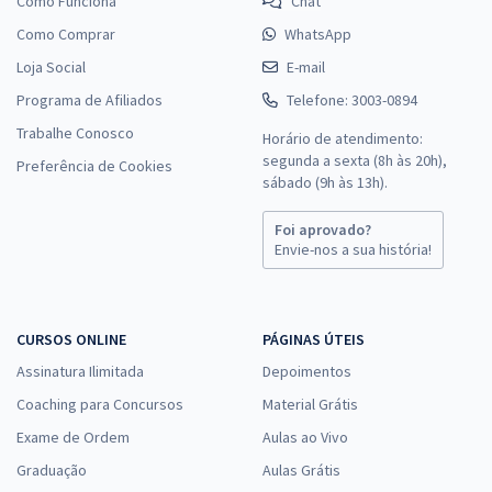
Como Funciona
Chat
Como Comprar
WhatsApp
Loja Social
E-mail
Programa de Afiliados
Telefone: 3003-0894
Trabalhe Conosco
Horário de atendimento:
segunda a sexta (8h às 20h),
Preferência de Cookies
sábado (9h às 13h).
Foi aprovado?
Envie-nos a sua história!
CURSOS ONLINE
PÁGINAS ÚTEIS
Assinatura Ilimitada
Depoimentos
Coaching para Concursos
Material Grátis
Exame de Ordem
Aulas ao Vivo
Graduação
Aulas Grátis