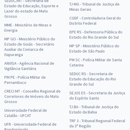
SEDUC/MT - Secretaria de
TJ MG - Tribunal de Justiça de
Estado de Educação, Esporte e
Minas Gerais
Lazer do estado de Mato
Grosso
CGDF - Controladoria Geral do
Distrito Federal
MME - Ministério de Minas e
Energia
DPE RS - Defensoria Pública do
Estado do Rio Grande do Sul
MP GO - Ministério Público do
Estado de Goiás - Secretário
MP SP - Ministério Público do
Auxiliar da Comarca de
Estado de São Paulo
Itapuranga
PM SC - Polícia Militar de Santa
ANVISA - Agência Nacional de
Catarina
Vigilância Sanitária
SEDUC RS - Secretaria de
PM PE - Polícia Militar de
Estado da Educação do Rio
Pernambuco
Grande do Sul
CRECI MT - Conselho Regional de
SEJUS ES - Secretaria da Justiça
Corretores de Imóveis do Mato
do Espírito Santo
Grosso
TJ BA - Tribunal de Justiça do
Universidade Federal de
Estado da Bahia
Catalão - UFCAT
TRF 3 - Tribunal Regional Federal
UFR - Universidade Federal de
da 3ª Região
Rondonópolis