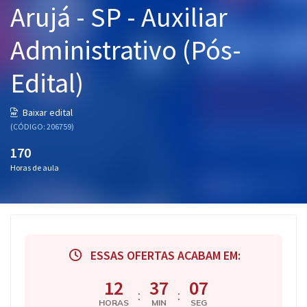
Arujá - SP - Auxiliar
Pós
Administrativo (Pós-
Graduação
Edital)
OAB
Mentorias
Baixar edital
(CÓDIGO: 206759)
Questões grátis
170
Horas de aula
Conteúdo gratuito
Blog
Aprovados
ESSAS OFERTAS ACABAM EM:
Atendimento
12
37
06
:
:
HORAS
MIN
SEG