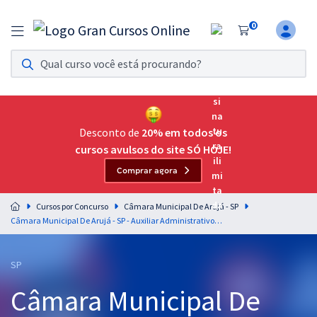
0
Assinatura Ilimitada 11
Acesso a todos os cursos. Teste grátis por 7 dias!
Assinatura OAB Até Passar
Acesso ilimitado a toda preparação para o Exame da
Desconto de
20% em todos os
Ordem, até você passar!
cursos avulsos do site SÓ HOJE!
Comprar agora
Residências Multiprofissionais
Preparação completa e intensiva para as principais
Cursos por Concurso
Câmara Municipal De Arujá - SP
residências em saúde do Brasil
Câmara Municipal De Arujá - SP - Auxiliar Administrativo (Pós-Edital)
Concursos
SP
Assinatura Ilimitada
Câmara Municipal De
Cursos 20% OFF