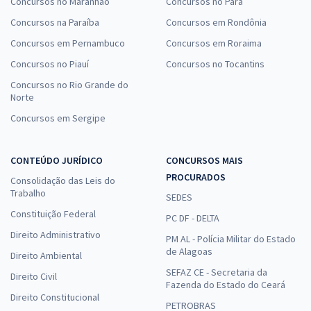
Concursos no Maranhão
Concursos no Pará
Concursos na Paraíba
Concursos em Rondônia
Concursos em Pernambuco
Concursos em Roraima
Concursos no Piauí
Concursos no Tocantins
Concursos no Rio Grande do
Norte
Concursos em Sergipe
CONTEÚDO JURÍDICO
CONCURSOS MAIS
PROCURADOS
Consolidação das Leis do
Trabalho
SEDES
Constituição Federal
PC DF - DELTA
Direito Administrativo
PM AL - Polícia Militar do Estado
de Alagoas
Direito Ambiental
SEFAZ CE - Secretaria da
Direito Civil
Fazenda do Estado do Ceará
Direito Constitucional
PETROBRAS