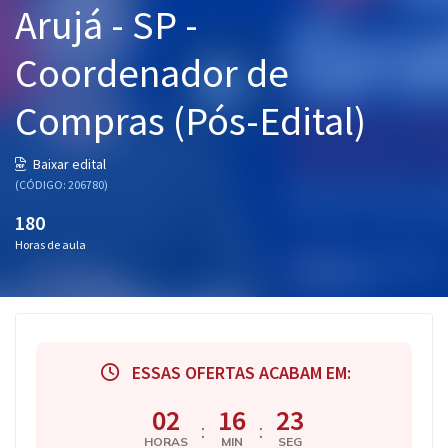
Arujá - SP -
Pós
Coordenador de
Graduação
Compras (Pós-Edital)
OAB
Mentorias
Baixar edital
(CÓDIGO: 206780)
Questões grátis
180
Horas de aula
Conteúdo gratuito
Blog
Aprovados
ESSAS OFERTAS ACABAM EM:
Atendimento
02
16
23
:
:
HORAS
MIN
SEG