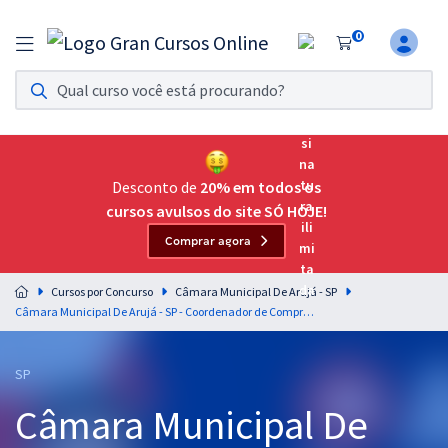
0
Assinatura Ilimitada 11
Acesso a todos os cursos. Teste grátis por 7 dias!
Assinatura OAB Até Passar
Acesso ilimitado a toda preparação para o Exame da
Desconto de
20% em todos os
Ordem, até você passar!
cursos avulsos do site SÓ HOJE!
Comprar agora
Residências Multiprofissionais
Preparação completa e intensiva para as principais
Cursos por Concurso
Câmara Municipal De Arujá - SP
residências em saúde do Brasil
Câmara Municipal De Arujá - SP - Coordenador de Compras (Pós-Edital)
Concursos
SP
Assinatura Ilimitada
Câmara Municipal De
Cursos 20% OFF