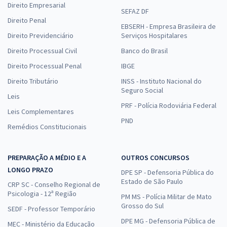
Direito Empresarial
SEFAZ DF
Direito Penal
EBSERH - Empresa Brasileira de
Direito Previdenciário
Serviços Hospitalares
Direito Processual Civil
Banco do Brasil
Direito Processual Penal
IBGE
Direito Tributário
INSS - Instituto Nacional do
Seguro Social
Leis
PRF - Polícia Rodoviária Federal
Leis Complementares
PND
Remédios Constitucionais
PREPARAÇÃO A MÉDIO E A
OUTROS CONCURSOS
LONGO PRAZO
DPE SP - Defensoria Pública do
Estado de São Paulo
CRP SC - Conselho Regional de
Psicologia - 12ª Região
PM MS - Polícia Militar de Mato
Grosso do Sul
SEDF - Professor Temporário
DPE MG - Defensoria Pública de
MEC - Ministério da Educação