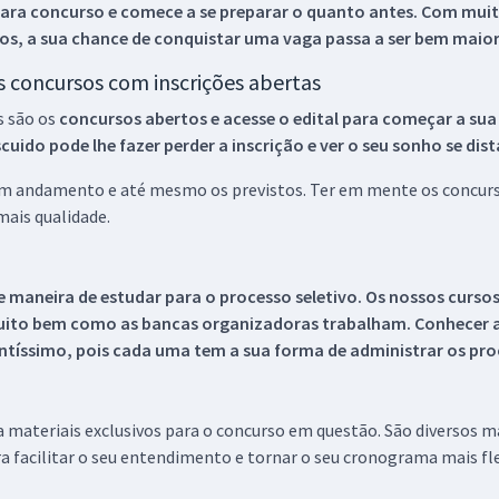
ara concurso e comece a se preparar o quanto antes. Com muita
os, a sua chance de conquistar uma vaga passa a ser bem maior
os concursos com inscrições abertas
s são os
concursos abertos e acesse o edital para começar a sua
ido pode lhe fazer perder a inscrição e ver o seu sonho se dis
 em andamento e até mesmo os previstos. Ter em mente os concurso
ais qualidade.
 maneira de estudar para o processo seletivo. Os nossos curso
uito bem como as bancas organizadoras trabalham. Conhecer a
tíssimo, pois cada uma tem a sua forma de administrar os proc
 a materiais exclusivos para o concurso em questão. São diversos 
a facilitar o seu entendimento e tornar o seu cronograma mais fle