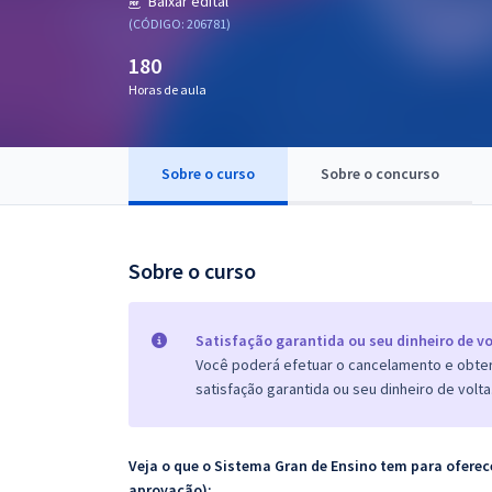
Baixar edital
Pós
(CÓDIGO: 206781)
180
Graduação
Horas de aula
OAB
Mentorias
Sobre o curso
Sobre o concurso
Questões grátis
Sobre o curso
Conteúdo gratuito
Blog
Satisfação garantida ou seu dinheiro de vo
Aprovados
Você poderá efetuar o cancelamento e obter 
satisfação garantida ou seu dinheiro de volta
Atendimento
Veja o que o Sistema Gran de Ensino tem para ofer
aprovação):