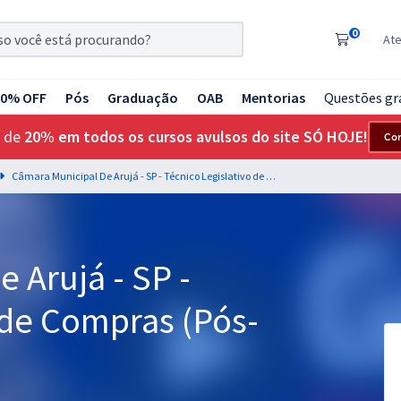
0
At
20% OFF
Pós
Graduação
OAB
Mentorias
Questões gr
 de
20% em todos os cursos avulsos do site SÓ HOJE!
Co
Câmara Municipal De Arujá - SP - Técnico Legislativo de Compras (Pós-Edital)
 Arujá - SP -
 de Compras (Pós-