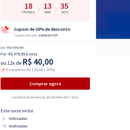
18
13
34
:
:
HORAS
MIN
SEG
Cupom de 20% de desconto
Cupom ativado:
GRAN20-OFF
De:
R$ 599,99
Por:
R$ 479,99
à vista
R$ 40,00
ou
12x de
Economize R$ 120,00 (-20%)
Comprar agora
Garantia de devolução do dinheiro em 7 dias.
Este curso inclui:
Videoaulas
Audioaulas