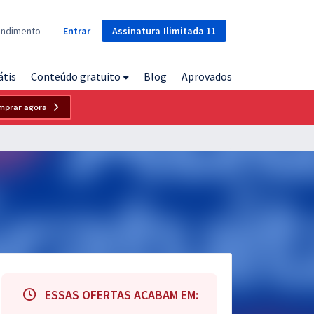
Assinatura
Ilimitada
11
endimento
Entrar
átis
Conteúdo gratuito
Blog
Aprovados
mprar agora
ESSAS OFERTAS ACABAM EM: