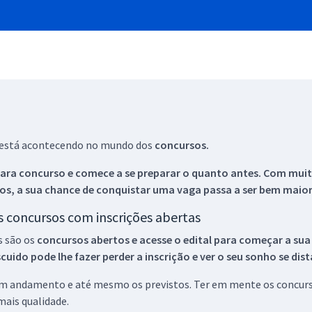
ue está acontecendo no mundo dos
concursos.
ara concurso e comece a se preparar o quanto antes. Com muita
os, a sua chance de conquistar uma vaga passa a ser bem maior
os concursos com inscrições abertas
s são os
concursos abertos e acesse o edital para começar a sua
ido pode lhe fazer perder a inscrição e ver o seu sonho se dis
 em andamento e até mesmo os previstos. Ter em mente os concurso
ais qualidade.