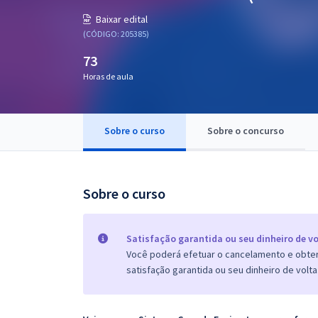
Pós
Baixar edital
(CÓDIGO: 205385)
Graduação
73
Horas de aula
OAB
Mentorias
Sobre o curso
Sobre o concurso
Questões grátis
Conteúdo gratuito
Sobre o curso
Blog
Aprovados
Satisfação garantida ou seu dinheiro de vo
Você poderá efetuar o cancelamento e obter 
satisfação garantida ou seu dinheiro de volta
Atendimento