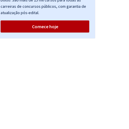
bolso. São mais de 25 mil cursos para todas as
carreiras de concursos públicos, com garantia de
atualização pós-edital.
Comece hoje