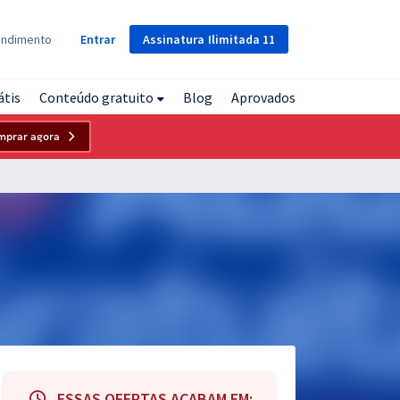
Assinatura
Ilimitada
11
endimento
Entrar
átis
Conteúdo gratuito
Blog
Aprovados
mprar agora
ESSAS OFERTAS ACABAM EM: