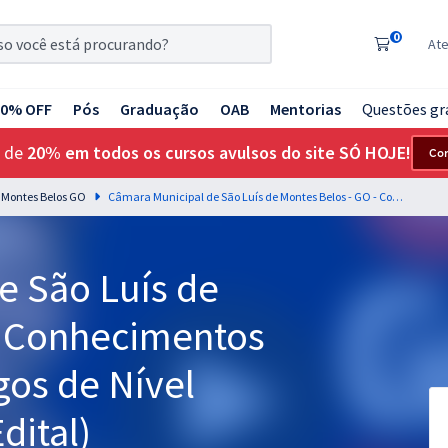
0
At
20% OFF
Pós
Graduação
OAB
Mentorias
Questões gr
 de
20% em todos os cursos avulsos do site SÓ HOJE!
Co
 Montes Belos GO
Câmara Municipal de São Luís de Montes Belos - GO - Conhecimentos Básicos para os Cargos de Nível Fundamental (Pós-Edital)
e São Luís de
- Conhecimentos
gos de Nível
dital)