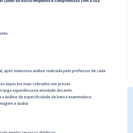
ecer (além do nosso empenho e compromisso com a sua
ente.
l, após minuciosa análise realizada pelo professor de cada
os aspectos mais cobrados nas provas.
m larga experiência na atividade docente.
ra a análise da especificidade da banca examinadora.
(imagem e áudio)
 com amplos recursos didáticos.