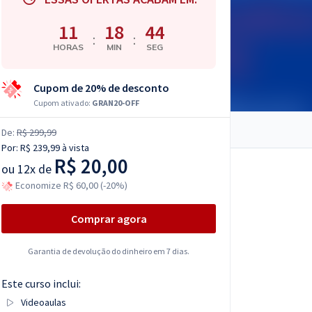
11
18
43
:
:
HORAS
MIN
SEG
Cupom de 20% de desconto
Cupom ativado:
GRAN20-OFF
De:
R$ 299,99
Por:
R$ 239,99
à vista
R$ 20,00
ou
12x de
Economize R$ 60,00 (-20%)
Comprar agora
Garantia de devolução do dinheiro em 7 dias.
Este curso inclui:
Videoaulas