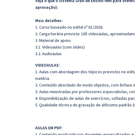
Veja o que o Sistema Gran de Ensino tem para ofer
aprovação):
Mais detalhes:
1. Curso baseado no edital nº 01/2026.
2. Carga horária prevista: 165 vídeoaulas, aproximadam
3. Material de apoio:
3.1. Videoaulas (com slides)
3.2. Audioaulas
VIDEOAULAS:
1. Aulas com abordagem dos tópicos previstos no edita
matéria.
2. Conteúdo abordado de modo objetivo, com ênfase n
3. Aulas ministradas por professores especialistas, co
4. Disponibilização de aulas de exercícios, voltadas pa
5. Qualidade técnica de gravação de altíssimo padrão 
AULAS EM PDF:
1. Conteúdo produzido por docentes especializados e