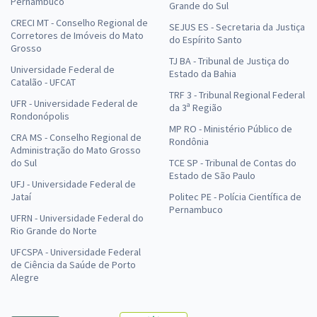
Pernambuco
Grande do Sul
CRECI MT - Conselho Regional de
SEJUS ES - Secretaria da Justiça
Corretores de Imóveis do Mato
do Espírito Santo
Grosso
TJ BA - Tribunal de Justiça do
Universidade Federal de
Estado da Bahia
Catalão - UFCAT
TRF 3 - Tribunal Regional Federal
UFR - Universidade Federal de
da 3ª Região
Rondonópolis
MP RO - Ministério Público de
CRA MS - Conselho Regional de
Rondônia
Administração do Mato Grosso
do Sul
TCE SP - Tribunal de Contas do
Estado de São Paulo
UFJ - Universidade Federal de
Jataí
Politec PE - Polícia Científica de
Pernambuco
UFRN - Universidade Federal do
Rio Grande do Norte
UFCSPA - Universidade Federal
de Ciência da Saúde de Porto
Alegre