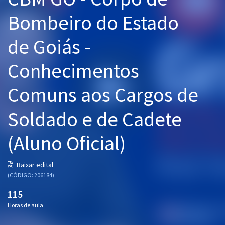
Pós
Bombeiro do Estado
Graduação
de Goiás -
OAB
Conhecimentos
Mentorias
Comuns aos Cargos de
Questões grátis
Soldado e de Cadete
Conteúdo gratuito
(Aluno Oficial)
Blog
Aprovados
Baixar edital
(CÓDIGO: 206184)
Atendimento
115
Horas de aula