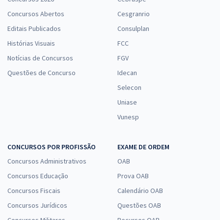
Concursos Abertos
Cesgranrio
Editais Publicados
Consulplan
Histórias Visuais
FCC
Notícias de Concursos
FGV
Questões de Concurso
Idecan
Selecon
Uniase
Vunesp
CONCURSOS POR PROFISSÃO
EXAME DE ORDEM
Concursos Administrativos
OAB
Concursos Educação
Prova OAB
Concursos Fiscais
Calendário OAB
Concursos Jurídicos
Questões OAB
Concursos Militares
Recursos OAB