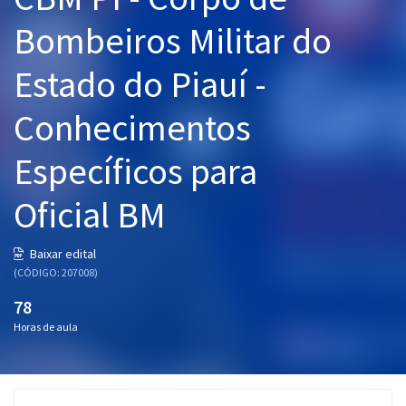
Pós
Bombeiros Militar do
Graduação
Estado do Piauí -
OAB
Conhecimentos
Mentorias
Específicos para
Questões grátis
Oficial BM
Conteúdo gratuito
Baixar edital
Blog
(CÓDIGO: 207008)
Aprovados
78
Horas de aula
Atendimento