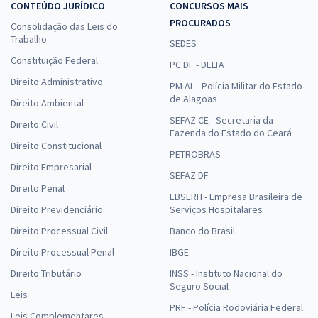
CONTEÚDO JURÍDICO
CONCURSOS MAIS
PROCURADOS
Consolidação das Leis do
Trabalho
SEDES
Constituição Federal
PC DF - DELTA
Direito Administrativo
PM AL - Polícia Militar do Estado
de Alagoas
Direito Ambiental
SEFAZ CE - Secretaria da
Direito Civil
Fazenda do Estado do Ceará
Direito Constitucional
PETROBRAS
Direito Empresarial
SEFAZ DF
Direito Penal
EBSERH - Empresa Brasileira de
Direito Previdenciário
Serviços Hospitalares
Direito Processual Civil
Banco do Brasil
Direito Processual Penal
IBGE
Direito Tributário
INSS - Instituto Nacional do
Seguro Social
Leis
PRF - Polícia Rodoviária Federal
Leis Complementares