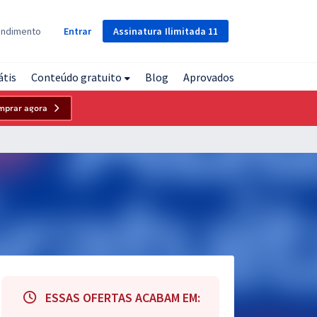
Assinatura
Ilimitada
11
endimento
Entrar
átis
Conteúdo gratuito
Blog
Aprovados
mprar agora
ESSAS OFERTAS ACABAM EM: