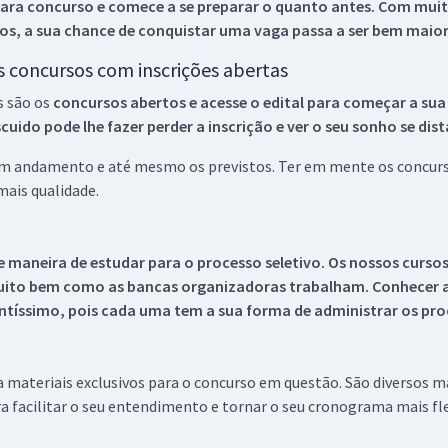
ara concurso e comece a se preparar o quanto antes. Com muita
os, a sua chance de conquistar uma vaga passa a ser bem maior
os concursos com inscrições abertas
s são os
concursos abertos e acesse o edital para começar a sua
ido pode lhe fazer perder a inscrição e ver o seu sonho se dis
 em andamento e até mesmo os previstos. Ter em mente os concurso
ais qualidade.
 maneira de estudar para o processo seletivo. Os nossos curso
uito bem como as bancas organizadoras trabalham. Conhecer a
tíssimo, pois cada uma tem a sua forma de administrar os proc
 a materiais exclusivos para o concurso em questão. São diversos 
a facilitar o seu entendimento e tornar o seu cronograma mais fle