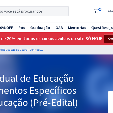
0
At
20% OFF
Pós
Graduação
OAB
Mentorias
Questões gr
 de
20% em todos os cursos avulsos do site SÓ HOJE!
Co
CEE - Conselho Estadual de Educação do Ceará - Conhecimentos Específicos para Técnico em Educação (Pré-Edital)
adual de Educação
mentos Específicos
cação (Pré-Edital)