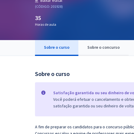
Baixar edital
Pós
(CÓDIGO: 201928)
35
Graduação
Horas de aula
OAB
Mentorias
Sobre o curso
Sobre o concurso
Questões grátis
Sobre o curso
Conteúdo gratuito
Blog
Satisfação garantida ou seu dinheiro de vo
Aprovados
Você poderá efetuar o cancelamento e obter 
satisfação garantida ou seu dinheiro de volta
Atendimento
A fim de preparar os candidatos para o concurso públi
Concursos escalou a equipe de professores mais exper