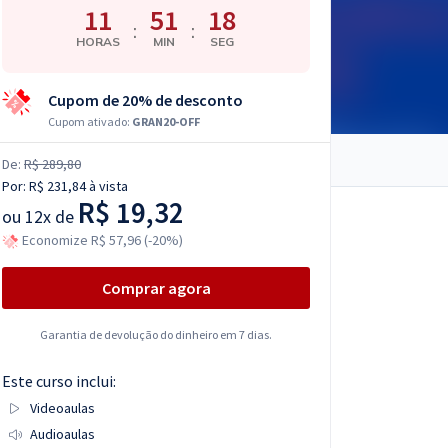
11
51
17
:
:
HORAS
MIN
SEG
Cupom de 20% de desconto
Cupom ativado:
GRAN20-OFF
De:
R$ 289,80
Por:
R$ 231,84
à vista
R$ 19,32
ou
12x de
Economize R$ 57,96 (-20%)
Comprar agora
Garantia de devolução do dinheiro em 7 dias.
Este curso inclui:
Videoaulas
Audioaulas