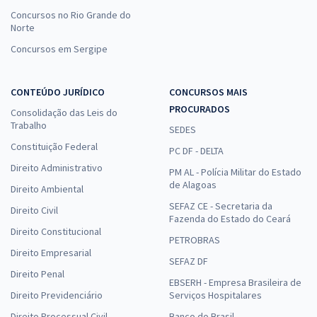
Concursos no Rio Grande do
Norte
Concursos em Sergipe
CONTEÚDO JURÍDICO
CONCURSOS MAIS
PROCURADOS
Consolidação das Leis do
Trabalho
SEDES
Constituição Federal
PC DF - DELTA
Direito Administrativo
PM AL - Polícia Militar do Estado
de Alagoas
Direito Ambiental
SEFAZ CE - Secretaria da
Direito Civil
Fazenda do Estado do Ceará
Direito Constitucional
PETROBRAS
Direito Empresarial
SEFAZ DF
Direito Penal
EBSERH - Empresa Brasileira de
Direito Previdenciário
Serviços Hospitalares
Direito Processual Civil
Banco do Brasil