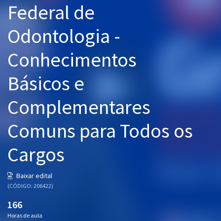
Federal de
Pós
Odontologia -
Graduação
Conhecimentos
OAB
Básicos e
Mentorias
Complementares
Questões grátis
Conteúdo gratuito
Comuns para Todos os
Blog
Cargos
Aprovados
Baixar edital
(CÓDIGO: 206422)
Atendimento
166
Horas de aula