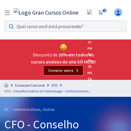
0
Assinatura Ilimitada 11
Acesso a todos os cursos. Teste grátis por 7 dias!
Assinatura OAB Até Passar
Acesso ilimitado a toda preparação para o Exame da
Desconto de
20% em todos os
Ordem, até você passar!
cursos avulsos do site SÓ HOJE!
Comprar agora
Residências Multiprofissionais
Preparação completa e intensiva para as principais
Cursos por Concurso
CFO
residências em saúde do Brasil
CFO - Conselho Federal de Odontologia - Conhecimentos Básicos e Complementares Comuns para Todos os Cargos
Concursos
DF - Administrativas, Outras
Assinatura Ilimitada
CFO - Conselho
Cursos 20% OFF