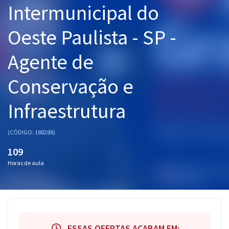
Intermunicipal do
Pós
Oeste Paulista - SP -
Graduação
Agente de
OAB
Conservação e
Mentorias
Infraestrutura
Questões grátis
Conteúdo gratuito
(CÓDIGO: 188288)
Blog
109
Horas de aula
Aprovados
Atendimento
ESSAS OFERTAS ACABAM EM: