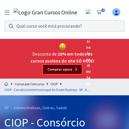
0
Assinatura Ilimitada 11
Acesso a todos os cursos. Teste grátis por 7 dias!
Assinatura OAB Até Passar
Acesso ilimitado a toda preparação para o Exame da
Desconto de
20% em todos os
Ordem, até você passar!
cursos avulsos do site SÓ HOJE!
Comprar agora
Residências Multiprofissionais
Preparação completa e intensiva para as principais
Cursos por Concurso
CIOP
residências em saúde do Brasil
CIOP - Consórcio Intermunicipal do Oeste Paulista - SP - Agente de Conservação e Infraestrutura
Concursos
SP - Administrativas, Outras, Saúde
Assinatura Ilimitada
CIOP - Consórcio
Cursos 20% OFF