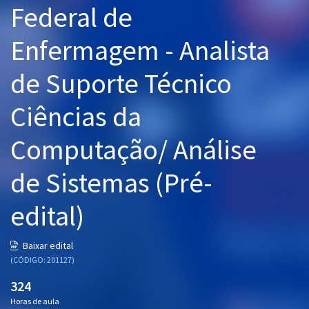
Federal de
Pós
Enfermagem - Analista
Graduação
de Suporte Técnico
OAB
Ciências da
Mentorias
Computação/ Análise
Questões grátis
Conteúdo gratuito
de Sistemas (Pré-
Blog
edital)
Aprovados
Baixar edital
(CÓDIGO: 201127)
Atendimento
324
Horas de aula