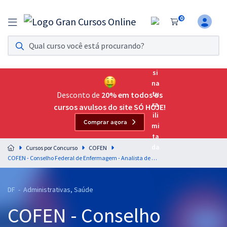
0
Assinatura Ilimitada 11
Acesso a todos os cursos. Teste grátis por 7 dias!
Assinatura OAB Até Passar
Acesso ilimitado a toda preparação para o Exame da
Desconto de
20% em todos os
Ordem, até você passar!
cursos avulsos do site SÓ HOJE!
Comprar agora
Residências Multiprofissionais
Preparação completa e intensiva para as principais
Cursos por Concurso
COFEN
residências em saúde do Brasil
COFEN - Conselho Federal de Enfermagem - Analista de Suporte Técnico Ciências da Computação/ Análise de Sistemas (Pré-edital)
Concursos
DF - Administrativas, Saúde
Assinatura Ilimitada
COFEN - Conselho
Cursos 20% OFF