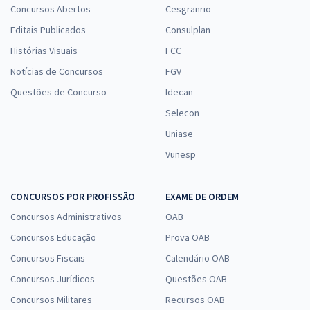
Concursos Abertos
Cesgranrio
Editais Publicados
Consulplan
Histórias Visuais
FCC
Notícias de Concursos
FGV
Questões de Concurso
Idecan
Selecon
Uniase
Vunesp
CONCURSOS POR PROFISSÃO
EXAME DE ORDEM
Concursos Administrativos
OAB
Concursos Educação
Prova OAB
Concursos Fiscais
Calendário OAB
Concursos Jurídicos
Questões OAB
Concursos Militares
Recursos OAB