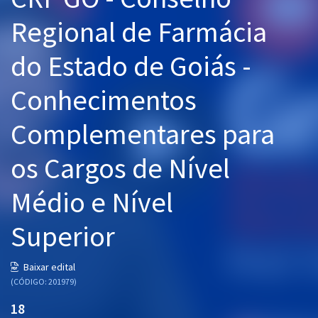
Pós
Regional de Farmácia
Graduação
do Estado de Goiás -
OAB
Conhecimentos
Mentorias
Complementares para
Questões grátis
os Cargos de Nível
Conteúdo gratuito
Médio e Nível
Blog
Superior
Aprovados
Baixar edital
Atendimento
(CÓDIGO: 201979)
18