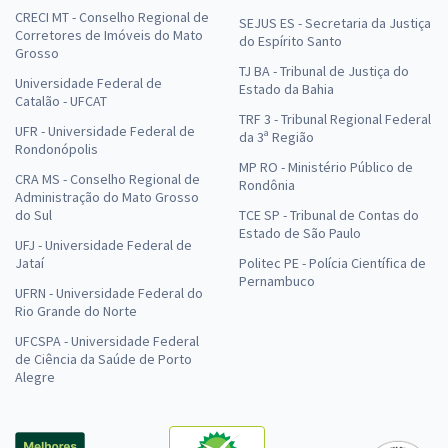
CRECI MT - Conselho Regional de
SEJUS ES - Secretaria da Justiça
Corretores de Imóveis do Mato
do Espírito Santo
Grosso
TJ BA - Tribunal de Justiça do
Universidade Federal de
Estado da Bahia
Catalão - UFCAT
TRF 3 - Tribunal Regional Federal
UFR - Universidade Federal de
da 3ª Região
Rondonópolis
MP RO - Ministério Público de
CRA MS - Conselho Regional de
Rondônia
Administração do Mato Grosso
do Sul
TCE SP - Tribunal de Contas do
Estado de São Paulo
UFJ - Universidade Federal de
Jataí
Politec PE - Polícia Científica de
Pernambuco
UFRN - Universidade Federal do
Rio Grande do Norte
UFCSPA - Universidade Federal
de Ciência da Saúde de Porto
Alegre