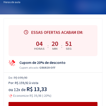
Horas de aula
ESSAS OFERTAS ACABAM EM:
04
20
50
:
:
HORAS
MIN
SEG
Cupom de 20% de desconto
Cupom ativado:
GRAN20-OFF
De:
R$ 199,90
Por:
R$ 159,92
à vista
R$ 13,33
ou
12x de
Economize R$ 39,98 (-20%)