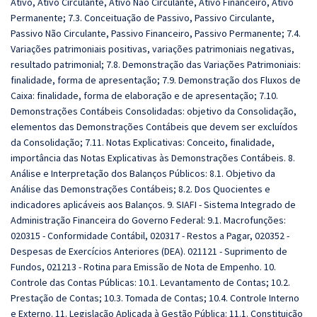
Ativo, Ativo Circulante, Ativo Não Circulante, Ativo Financeiro, Ativo
Permanente; 7.3. Conceituação de Passivo, Passivo Circulante,
Passivo Não Circulante, Passivo Financeiro, Passivo Permanente; 7.4.
Variações patrimoniais positivas, variações patrimoniais negativas,
resultado patrimonial; 7.8. Demonstração das Variações Patrimoniais:
finalidade, forma de apresentação; 7.9. Demonstração dos Fluxos de
Caixa: finalidade, forma de elaboração e de apresentação; 7.10.
Demonstrações Contábeis Consolidadas: objetivo da Consolidação,
elementos das Demonstrações Contábeis que devem ser excluídos
da Consolidação; 7.11. Notas Explicativas: Conceito, finalidade,
importância das Notas Explicativas às Demonstrações Contábeis. 8.
Análise e Interpretação dos Balanços Públicos: 8.1. Objetivo da
Análise das Demonstrações Contábeis; 8.2. Dos Quocientes e
indicadores aplicáveis aos Balanços. 9. SIAFI - Sistema Integrado de
Administração Financeira do Governo Federal: 9.1. Macrofunções:
020315 - Conformidade Contábil, 020317 - Restos a Pagar, 020352 -
Despesas de Exercícios Anteriores (DEA). 021121 - Suprimento de
Fundos, 021213 - Rotina para Emissão de Nota de Empenho. 10.
Controle das Contas Públicas: 10.1. Levantamento de Contas; 10.2.
Prestação de Contas; 10.3. Tomada de Contas; 10.4. Controle Interno
e Externo. 11. Legislação Aplicada à Gestão Pública: 11.1. Constituição