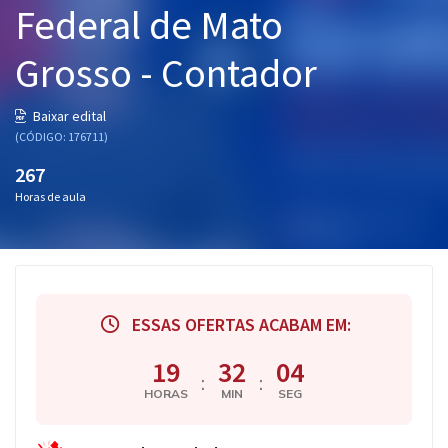
Federal de Mato
Pós
Grosso - Contador
Graduação
OAB
Baixar edital
(CÓDIGO: 176711)
Mentorias
267
Horas de aula
Questões grátis
Conteúdo gratuito
Blog
ESSAS OFERTAS ACABAM EM:
Aprovados
19
32
03
:
:
Atendimento
HORAS
MIN
SEG