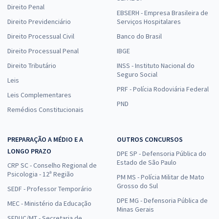
Direito Penal
EBSERH - Empresa Brasileira de
Direito Previdenciário
Serviços Hospitalares
Direito Processual Civil
Banco do Brasil
Direito Processual Penal
IBGE
Direito Tributário
INSS - Instituto Nacional do
Seguro Social
Leis
PRF - Polícia Rodoviária Federal
Leis Complementares
PND
Remédios Constitucionais
PREPARAÇÃO A MÉDIO E A
OUTROS CONCURSOS
LONGO PRAZO
DPE SP - Defensoria Pública do
Estado de São Paulo
CRP SC - Conselho Regional de
Psicologia - 12ª Região
PM MS - Polícia Militar de Mato
Grosso do Sul
SEDF - Professor Temporário
DPE MG - Defensoria Pública de
MEC - Ministério da Educação
Minas Gerais
SEDUC/MT - Secretaria de