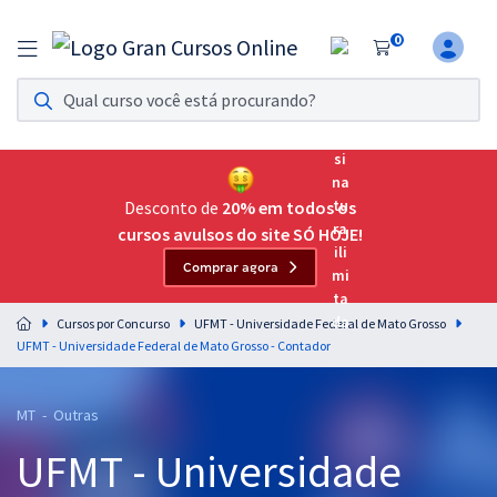
0
Assinatura Ilimitada 11
Acesso a todos os cursos. Teste grátis por 7 dias!
Assinatura OAB Até Passar
Acesso ilimitado a toda preparação para o Exame da
Desconto de
20% em todos os
Ordem, até você passar!
cursos avulsos do site SÓ HOJE!
Comprar agora
Residências Multiprofissionais
Preparação completa e intensiva para as principais
Cursos por Concurso
UFMT - Universidade Federal de Mato Grosso
residências em saúde do Brasil
UFMT - Universidade Federal de Mato Grosso - Contador
Concursos
MT - Outras
Assinatura Ilimitada
UFMT - Universidade
Cursos 20% OFF