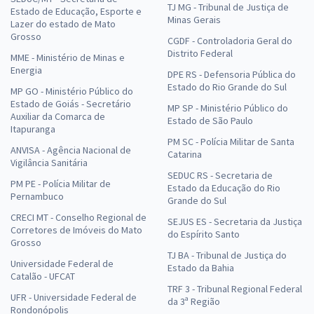
TJ MG - Tribunal de Justiça de
Estado de Educação, Esporte e
Minas Gerais
Lazer do estado de Mato
Grosso
CGDF - Controladoria Geral do
Distrito Federal
MME - Ministério de Minas e
Energia
DPE RS - Defensoria Pública do
Estado do Rio Grande do Sul
MP GO - Ministério Público do
Estado de Goiás - Secretário
MP SP - Ministério Público do
Auxiliar da Comarca de
Estado de São Paulo
Itapuranga
PM SC - Polícia Militar de Santa
ANVISA - Agência Nacional de
Catarina
Vigilância Sanitária
SEDUC RS - Secretaria de
PM PE - Polícia Militar de
Estado da Educação do Rio
Pernambuco
Grande do Sul
CRECI MT - Conselho Regional de
SEJUS ES - Secretaria da Justiça
Corretores de Imóveis do Mato
do Espírito Santo
Grosso
TJ BA - Tribunal de Justiça do
Universidade Federal de
Estado da Bahia
Catalão - UFCAT
TRF 3 - Tribunal Regional Federal
UFR - Universidade Federal de
da 3ª Região
Rondonópolis