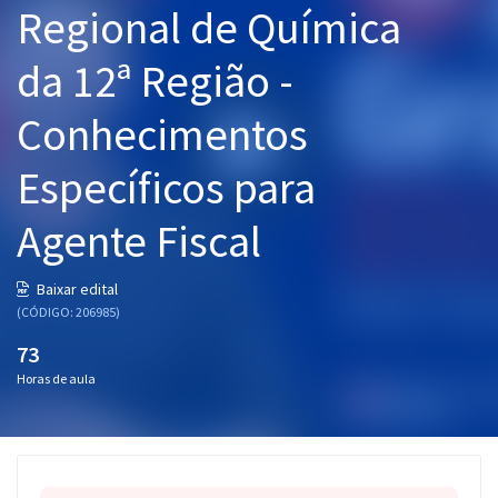
Regional de Química
Pós
da 12ª Região -
Graduação
Conhecimentos
OAB
Específicos para
Mentorias
Agente Fiscal
Questões grátis
Conteúdo gratuito
Baixar edital
(CÓDIGO: 206985)
Blog
73
Aprovados
Horas de aula
Atendimento