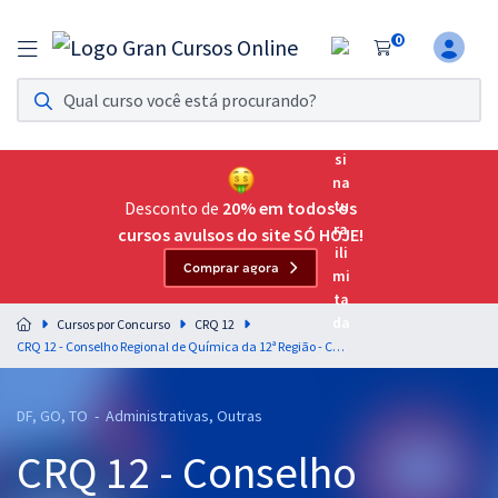
0
Assinatura Ilimitada 11
Acesso a todos os cursos. Teste grátis por 7 dias!
Assinatura OAB Até Passar
Acesso ilimitado a toda preparação para o Exame da
Desconto de
20% em todos os
Ordem, até você passar!
cursos avulsos do site SÓ HOJE!
Comprar agora
Residências Multiprofissionais
Preparação completa e intensiva para as principais
Cursos por Concurso
CRQ 12
residências em saúde do Brasil
CRQ 12 - Conselho Regional de Química da 12ª Região - Conhecimentos Específicos para Agente Fiscal
Concursos
DF, GO, TO - Administrativas, Outras
Assinatura Ilimitada
CRQ 12 - Conselho
Cursos 20% OFF