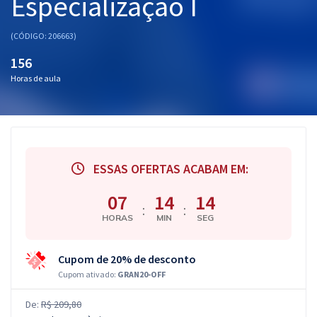
Especialização I
(CÓDIGO: 206663)
156
Horas de aula
ESSAS OFERTAS ACABAM EM:
07
14
13
:
:
HORAS
MIN
SEG
Cupom de 20% de desconto
Cupom ativado:
GRAN20-OFF
De:
R$ 209,80