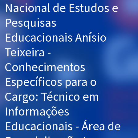
Nacional de Estudos e
Pós
Pesquisas
Graduação
Educacionais Anísio
OAB
Teixeira -
Mentorias
Conhecimentos
Questões grátis
Conteúdo gratuito
Específicos para o
Blog
Cargo: Técnico em
Aprovados
Informações
Atendimento
Educacionais - Área de