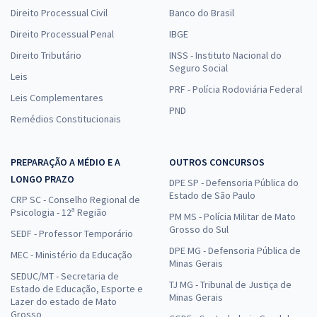
Direito Processual Civil
Banco do Brasil
Direito Processual Penal
IBGE
Direito Tributário
INSS - Instituto Nacional do
Seguro Social
Leis
PRF - Polícia Rodoviária Federal
Leis Complementares
PND
Remédios Constitucionais
PREPARAÇÃO A MÉDIO E A
OUTROS CONCURSOS
LONGO PRAZO
DPE SP - Defensoria Pública do
Estado de São Paulo
CRP SC - Conselho Regional de
Psicologia - 12ª Região
PM MS - Polícia Militar de Mato
Grosso do Sul
SEDF - Professor Temporário
DPE MG - Defensoria Pública de
MEC - Ministério da Educação
Minas Gerais
SEDUC/MT - Secretaria de
TJ MG - Tribunal de Justiça de
Estado de Educação, Esporte e
Minas Gerais
Lazer do estado de Mato
Grosso