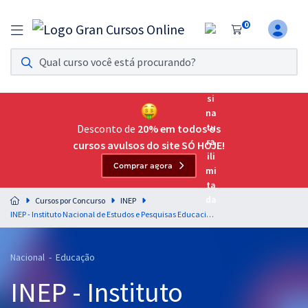
0
Assinatura Ilimitada 11
Acesso a todos os cursos. Teste grátis por 7 dias!
Assinatura OAB Até Passar
Acesso ilimitado a toda preparação para o Exame da
Desconto de
20% em todos os
Ordem, até você passar!
cursos avulsos do site SÓ HOJE!
Comprar agora
Residências Multiprofissionais
Preparação completa e intensiva para as principais
Cursos por Concurso
INEP
residências em saúde do Brasil
INEP - Instituto Nacional de Estudos e Pesquisas Educacionais Anísio Teixeira - Conhecimentos Específicos para o Cargo: Técnico em Informações Educacionais - Área de Especialização I
Concursos
Nacional - Educação
Assinatura Ilimitada
INEP - Instituto
Cursos 20% OFF