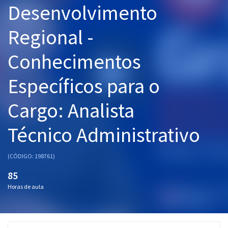
Desenvolvimento
Pós
Regional -
Graduação
Conhecimentos
OAB
Específicos para o
Mentorias
Cargo: Analista
Questões grátis
Conteúdo gratuito
Técnico Administrativo
Blog
(CÓDIGO: 198761)
Aprovados
85
Horas de aula
Atendimento