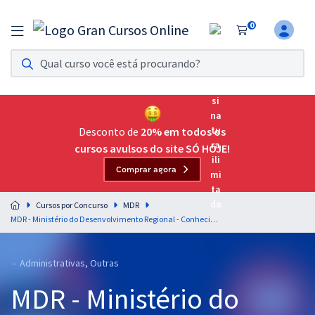
0
Assinatura Ilimitada 11
Acesso a todos os cursos. Teste grátis por 7 dias!
Assinatura OAB Até Passar
Acesso ilimitado a toda preparação para o Exame da
Desconto de
20% em todos os
Ordem, até você passar!
cursos avulsos do site SÓ HOJE!
Comprar agora
Residências Multiprofissionais
Preparação completa e intensiva para as principais
Cursos por Concurso
MDR
residências em saúde do Brasil
MDR - Ministério do Desenvolvimento Regional - Conhecimentos Específicos para o Cargo: Analista Técnico Administrativo
Concursos
- Administrativas, Outras
Assinatura Ilimitada
MDR - Ministério do
Cursos 20% OFF