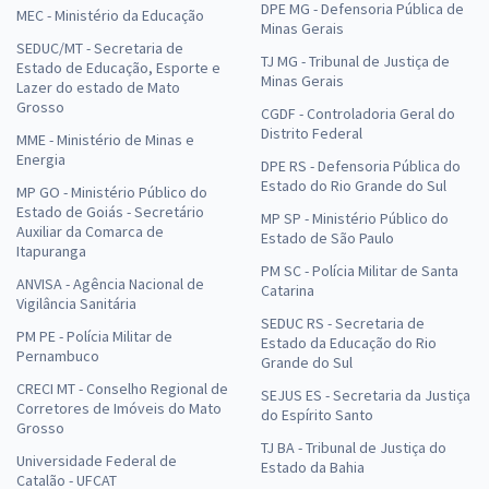
DPE MG - Defensoria Pública de
MEC - Ministério da Educação
Minas Gerais
SEDUC/MT - Secretaria de
TJ MG - Tribunal de Justiça de
Estado de Educação, Esporte e
Minas Gerais
Lazer do estado de Mato
Grosso
CGDF - Controladoria Geral do
Distrito Federal
MME - Ministério de Minas e
Energia
DPE RS - Defensoria Pública do
Estado do Rio Grande do Sul
MP GO - Ministério Público do
Estado de Goiás - Secretário
MP SP - Ministério Público do
Auxiliar da Comarca de
Estado de São Paulo
Itapuranga
PM SC - Polícia Militar de Santa
ANVISA - Agência Nacional de
Catarina
Vigilância Sanitária
SEDUC RS - Secretaria de
PM PE - Polícia Militar de
Estado da Educação do Rio
Pernambuco
Grande do Sul
CRECI MT - Conselho Regional de
SEJUS ES - Secretaria da Justiça
Corretores de Imóveis do Mato
do Espírito Santo
Grosso
TJ BA - Tribunal de Justiça do
Universidade Federal de
Estado da Bahia
Catalão - UFCAT