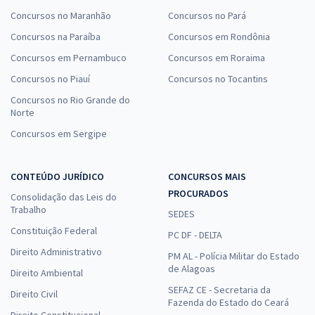
Concursos no Maranhão
Concursos no Pará
Concursos na Paraíba
Concursos em Rondônia
Concursos em Pernambuco
Concursos em Roraima
Concursos no Piauí
Concursos no Tocantins
Concursos no Rio Grande do
Norte
Concursos em Sergipe
CONTEÚDO JURÍDICO
CONCURSOS MAIS
PROCURADOS
Consolidação das Leis do
Trabalho
SEDES
Constituição Federal
PC DF - DELTA
Direito Administrativo
PM AL - Polícia Militar do Estado
de Alagoas
Direito Ambiental
SEFAZ CE - Secretaria da
Direito Civil
Fazenda do Estado do Ceará
Direito Constitucional