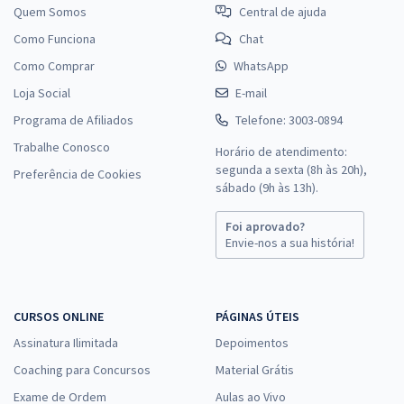
Quem Somos
Central de ajuda
Como Funciona
Chat
Como Comprar
WhatsApp
Loja Social
E-mail
Programa de Afiliados
Telefone: 3003-0894
Trabalhe Conosco
Horário de atendimento:
segunda a sexta (8h às 20h),
Preferência de Cookies
sábado (9h às 13h).
Foi aprovado?
Envie-nos a sua história!
CURSOS ONLINE
PÁGINAS ÚTEIS
Assinatura Ilimitada
Depoimentos
Coaching para Concursos
Material Grátis
Exame de Ordem
Aulas ao Vivo