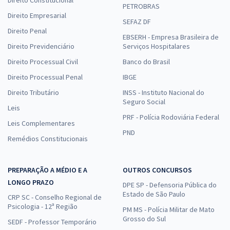
PETROBRAS
Direito Empresarial
SEFAZ DF
Direito Penal
EBSERH - Empresa Brasileira de
Direito Previdenciário
Serviços Hospitalares
Direito Processual Civil
Banco do Brasil
Direito Processual Penal
IBGE
Direito Tributário
INSS - Instituto Nacional do
Seguro Social
Leis
PRF - Polícia Rodoviária Federal
Leis Complementares
PND
Remédios Constitucionais
PREPARAÇÃO A MÉDIO E A
OUTROS CONCURSOS
LONGO PRAZO
DPE SP - Defensoria Pública do
Estado de São Paulo
CRP SC - Conselho Regional de
Psicologia - 12ª Região
PM MS - Polícia Militar de Mato
Grosso do Sul
SEDF - Professor Temporário