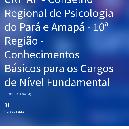
Pós
Regional de Psicologia
Graduação
do Pará e Amapá - 10ª
OAB
Região -
Mentorias
Conhecimentos
Questões grátis
Básicos para os Cargos
Conteúdo gratuito
de Nível Fundamental
Blog
Aprovados
(CÓDIGO: 196494)
81
Atendimento
Horas de aula