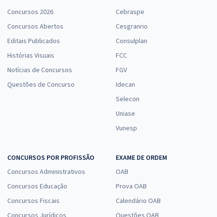
Concursos 2026
Cebraspe
Concursos Abertos
Cesgranrio
Editais Publicados
Consulplan
Histórias Visuais
FCC
Notícias de Concursos
FGV
Questões de Concurso
Idecan
Selecon
Uniase
Vunesp
CONCURSOS POR PROFISSÃO
EXAME DE ORDEM
Concursos Administrativos
OAB
Concursos Educação
Prova OAB
Concursos Fiscais
Calendário OAB
Concursos Jurídicos
Questões OAB