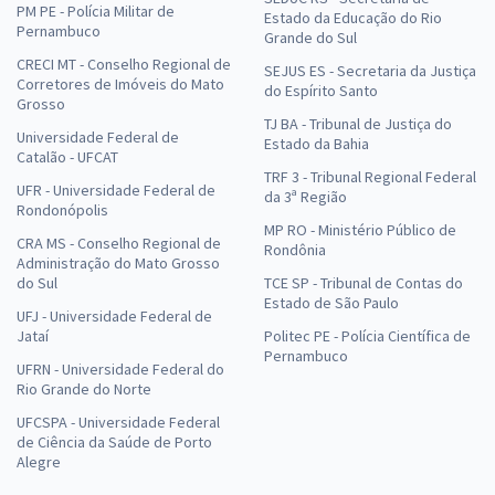
PM PE - Polícia Militar de
Estado da Educação do Rio
Pernambuco
Grande do Sul
CRECI MT - Conselho Regional de
SEJUS ES - Secretaria da Justiça
Corretores de Imóveis do Mato
do Espírito Santo
Grosso
TJ BA - Tribunal de Justiça do
Universidade Federal de
Estado da Bahia
Catalão - UFCAT
TRF 3 - Tribunal Regional Federal
UFR - Universidade Federal de
da 3ª Região
Rondonópolis
MP RO - Ministério Público de
CRA MS - Conselho Regional de
Rondônia
Administração do Mato Grosso
do Sul
TCE SP - Tribunal de Contas do
Estado de São Paulo
UFJ - Universidade Federal de
Jataí
Politec PE - Polícia Científica de
Pernambuco
UFRN - Universidade Federal do
Rio Grande do Norte
UFCSPA - Universidade Federal
de Ciência da Saúde de Porto
Alegre